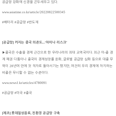
.
공급망 강화에 신경을 곤두세우고 있다
www.asiatime.co.kr/article/20220822500345
#
#
#
배터리
공급망
반도체
[
]
...‘
’
공급망
커지는 중국 의존도
차이나 리스크
.
-
▶
중국은 수출을 경제 근간으로 한 우리나라의 최대 교역국이다
최근 미
중 경
,
제 패권 다툼이나 중국의 경제성장률 둔화
글로벌 공급망 심화 등으로 대중 무
28
,
역이
년여 만에 첫 적자로 돌아서기는 했지만
여전히 우리 경제에 차지하는
.
비중은 무시할 수 없는 수준이다
www.news1.kr/articles/4780091
#
#
#
공급망
미국
중국
[
]
,
제조
롯데칠성음료
친환경 공급망 구축