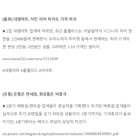
[
]
,
물류
대형마트
치킨 이어 피자도 가격 파괴
2
,
▶
일 대형마트 업계에 따르면
최근 홈플러스는 이달말까지 시그니처 피자 한
2
490
.
·
판을
천
원에 판매한다
도미노피자
피자헛 등에서 판매하는 피자 가격이
2
~3
1/10
.
한 판당
만원
만원인 점을 고려하면
가격인 셈이다
www.inews24.com/view/1512439
#
#
#
대형마트
홈플러스
이마트
[
]
,
유통
유통은 면세점
화장품은 비중국
2
/
.
▶
분기 백화점
편의점 업체들이 호실적을 기록했다
하지만 백화점 업체들이
. 3
실적으로 주가 모멘텀을 갖기 어려운 상황이다
분기까지는 기저효과가 돋보
, 4
이지만
분기부터는 베이스 부담이 상당히 커진다
ssl.pstatic.net/imgstock/upload/research/industry/1660864936901.pdf