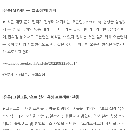
[
] MZ
‘
’
유통
세대는
희소성
에 가치
'
(Open Run) '
▶
최근 매장 문이 열리기 전부터 대기하는
오픈런
현상을 심심찮
.
,
게 볼 수 있다
해외 명품 매장이 아니더라도 유명 베이커리와 카페
팝업스토
,
.
어
편의점 등에서도 오픈런을 목격할 수 있다
원하는 것을 얻기 위해 오픈런하
.
MZ
는 것이 하나의 사회현상으로 자리잡은 것이다
이러한 오픈런 현상은
세대
.
가 주도하고 있다
www.metroseoul.co.kr/article/20220822500514
#MZ
#
#
세대
오픈런
희소성
[
]
, '
'
유통
교원그룹
초보 셀러 육성 프로젝트
진행
‘
▶
교원그룹은 패션 쇼핑몰 운영을 희망하는 이들을 지원하는
초보 셀러 육성
’ 1
28
.
프로젝트
기 모집을 오는
일까지 진행한다고 밝혔다
초보 셀러 육성 프로
‘
’
젝트는 풀필먼트 및 창업오피스 사업을 전담하는
교원스타트원
에서 맡아 진