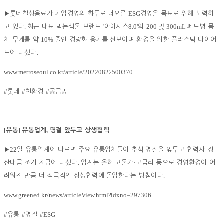
ESG
▶
롯데칠성음료가 기업경영의 화두로 떠오른
경영을 목표로 위해 노력하
.
'
8.0'
200
300mL
고 있다
최근 대표 먹는샘물 브랜드
아이시스
의
및
페트병 몸
10%
체 무게를 약
줄인 경량화 용기를 선보이며 환경을 위한 플라스틱 다이어
.
트에 나섰다
www.metroseoul.co.kr/article/20220822500370
#
#
#
롯데
친환경
공급망
[
]
,
유통
유통업계
명절 앞두고 상생협력
22
▶
일 유통업계에 따르면 주요 유통업체들이 추석 명절을 앞두고 협력사 정
.
·
산대금 조기 지급에 나섰다
업계는 올해 고물가
고금리 등으로 경영환경이 어
.
려워진 만큼 더 적극적인 상생협력에 돌입한다는 방침이다
www.greened.kr/news/articleView.html?idxno=297306
#
#
#ESG
유통
명절