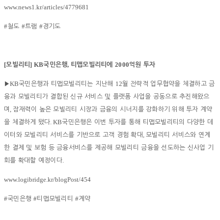
www.news1.kr/articles/4779681
#
#
#
철도
트램
경기도
[
] KB
,
2000
모빌리티
국민은행
티맵모빌리티에
억원 투자
KB
12
▶
국민은행과 티맵모빌리티는 지난해
월 전략적 업무협약을 체결하고 금
융과 모빌리티가 결합된 신규 서비스 및 플랫폼 사업을 공동으로 추진해왔으
,
며
잠재력이 높은 모빌리티 시장과 금융의 시너지를 강화하기 위해 투자 계약
. KB
을 체결하게 됐다
국민은행은 이번 투자를 통해 티맵모빌리티의 다양한 데
,
이터와 모빌리티 서비스를 기반으로 고객 경험 확대
모빌리티 서비스와 연계
한 결제 및 보험 등 금융서비스를 제공해 모빌리티 금융을 선도하는 신사업 기
.
회를 확대할 예정이다
www.logibridge.kr/blogPost/454
#
#
#
국민은행
티맵모빌리티
계약