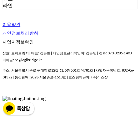
라인
이용약관
개인정보처리방침
사업자정보확인
상호: 로지브릿지 | 대표: 김동민 | 개인정보관리책임자: 김동민 | 전화: 070-8286-1403 |
이메일: pr@logibridge.kr
주소: 서울특별시 종로구 대학로12길 61, 5층 501호 M781호 | 사업자등록번호:
832-06-
01392
| 통신판매:
2023-서울종로-1518호
| 호스팅제공자: (주)식스샵