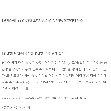
[로지스픽] 22년 08월 23일 주요 물류, 유통, 모빌리티 뉴스
[
]
·
“
”
공급망
대만
미국
칩 공급망 구축 위해 협력
22
"
(
)
▶
차이잉원 대만 총통은
일
대만은 민주주의
반도체
칩의 지속 가능한 공
급망을 구축하기 위해 민주주의 파트너와의 협력을 강화할 의지와 능력이 있
"
.
다
고 강조했다
차이 총통은 이날 대만 방문 이틀째인 에릭 홀콤 미국 인디애
(
)
"
"
나주 주지사
공화당
를 만나
경제안보는 국가와 지역 안보의 중요한 기둥
이
.
라면서 이같이 말했다
www.yna.co.kr/view/AKR20220822096651009?input=1195m
#
#
#
공급망
칩
반도체