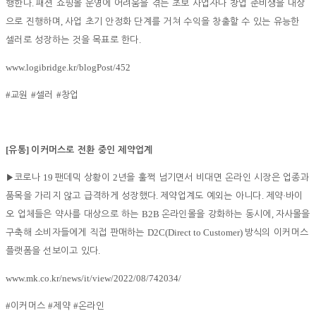
.
행한다
패션 쇼핑몰 운영에 어려움을 겪는 초보 사업자나 창업 준비생을 대상
,
으로 진행하며
사업 초기 안정화 단계를 거쳐 수익을 창출할 수 있는 유능한
.
셀러로 성장하는 것을 목표로 한다
www.logibridge.kr/blogPost/452
#
#
#
교원
셀러
창업
[
]
유통
이커머스로 전환 중인 제약업계
19
2
▶
코로나
팬데믹 상황이
년을 훌쩍 넘기면서 비대면 온라인 시장은 업종과
.
.
·
품목을 가리지 않고 급격하게 성장했다
제약업계도 예외는 아니다
제약
바이
B2B
,
오 업체들은 약사를 대상으로 하는
온라인몰을 강화하는 동시에
자사몰을
D2C(Direct to Customer)
구축해 소비자들에게 직접 판매하는
방식의 이커머스
.
플랫폼을 선보이고 있다
www.mk.co.kr/news/it/view/2022/08/742034/
#
#
#
이커머스
제약
온라인