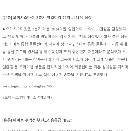
[
]
, 2
72
...171%
유통
오아시스마켓
분기 영업이익
억
성장
2
2024
,
71
9000
▶
오아시스마켓은
분기 매출
억원
영업이익
억
만원을 달성했다
22
.
21%, 171%
.
고
일 밝혔다
매출과 영업이익은 각각
성장했다
회사 측은 성남
1
2
제
스마트 통합 물류센터와 더불어 성남 제
스마트 통합 물류센터 가동 확대
.
를 통한 규모의 경제를 통해 수익성이 크게 향상했기 때문이라고 분석했다
회
“
사 관계자는
최근 장바구니 물가가 급등하며 소비 심리가 크게 위축한 가운데
친환경 등 프리미엄 상품을 합리적인 가격에 제공한다는 기존 정체성을 지키며
”
.
가격 정책을 이어간 것도 실적 성장에 영향을 미쳤다
고 부연했다
www.logibridge.kr/blogPost/451
#
#
#
오아시스
이커머스
영업이익
[
]
...
‘Ba2'
유통
이마트 수익성 부진
신용등급