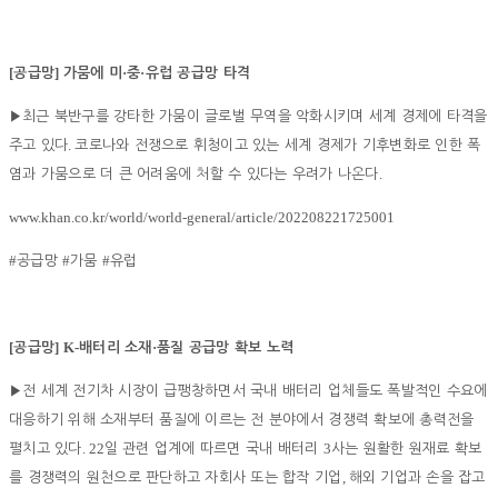
[
]
·
·
공급망
가뭄에 미
중
유럽 공급망 타격
▶
최근 북반구를 강타한 가뭄이 글로벌 무역을 악화시키며 세계 경제에 타격을
.
주고 있다
코로나와 전쟁으로 휘청이고 있는 세계 경제가 기후변화로 인한 폭
.
염과 가뭄으로 더 큰 어려움에 처할 수 있다는 우려가 나온다
www.khan.co.kr/world/world-general/article/202208221725001
#
#
#
공급망
가뭄
유럽
[
] K-
·
공급망
배터리 소재
품질 공급망 확보 노력
▶
전 세계 전기차 시장이 급팽창하면서 국내 배터리 업체들도 폭발적인 수요에
대응하기 위해 소재부터 품질에 이르는 전 분야에서 경쟁력 확보에 총력전을
. 22
3
펼치고 있다
일 관련 업계에 따르면 국내 배터리
사는 원활한 원재료 확보
,
를 경쟁력의 원천으로 판단하고 자회사 또는 합작 기업
해외 기업과 손을 잡고