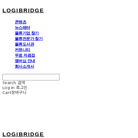
LOGIBRIDGE
콘텐츠
뉴스레터
물류기업 찾기
물류전문가 찾기
물류도서관
커뮤니티
무료 자료집
멤버십 안내
회사소개서
Search
검색
Log In
로그인
Cart
장바구니
LOGIBRIDGE