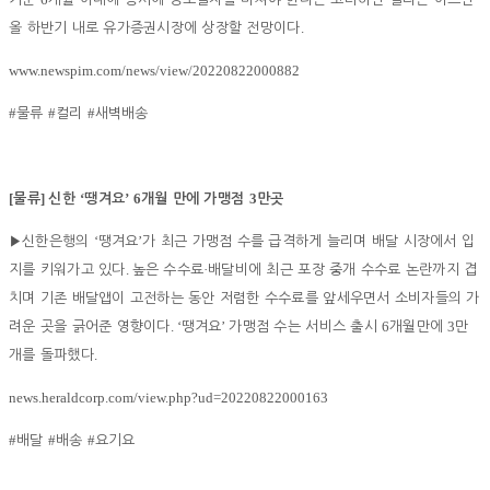
.
올 하반기 내로 유가증권시장에 상장할 전망이다
www.newspim.com/news/view/20220822000882
#
#
#
물류
컬리
새벽배송
[
]
‘
’ 6
3
물류
신한
땡겨요
개월 만에 가맹점
만곳
‘
’
▶
신한은행의
땡겨요
가 최근 가맹점 수를 급격하게 늘리며 배달 시장에서 입
.
·
지를 키워가고 있다
높은 수수료
배달비에 최근 포장 중개 수수료 논란까지 겹
치며 기존 배달앱이 고전하는 동안 저렴한 수수료를 앞세우면서 소비자들의 가
. ‘
’
6
3
려운 곳을 긁어준 영향이다
땡겨요
가맹점 수는 서비스 출시
개월만에
만
.
개를 돌파했다
news.heraldcorp.com/view.php?ud=20220822000163
#
#
#
배달
배송
요기요