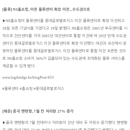
[
] NS
,
...
물류
홈쇼핑
이천 물류센터 확장 이전
수도권으로
NS
▶
홈쇼핑이 물류센터를 롯데글로벌로지스 이천 물류센터로 확장 이전하고
18
19
. NS
2001
일 오픈 기념식을 가졌다고
일 밝혔다
홈쇼핑은
년 부곡센터를 시
2003
20
작으로 천안센터를 거쳐
년 대전센터로 통합 이전해 약
년 만에 수도권
.
센터인 롯데글로벌로지스 이천 물류센터로 확장 이전했다
대전과 오산에서 운
영하던 물류센터를 롯데글로벌로지스 이천 물류센터로 통합 이전 오픈한 것으
NS
56%
로
홈쇼핑 소비자
가 집중되어 있는 수도권에 최적화된 물류 서비스를
.
제공할 수 있게 됐다
www.logibridge.kr/blogPost/453
#
#
#
물류센터
홈쇼핑
롯데글로벌로지스
[
]
, 7
27%
해운
중국 옌톈항
월 컨 처리량
증가
7
.
▶
중국 옌톈항의
월 컨테이너 처리량이 전년 대비 두 자릿수 증가했다
옌톈항