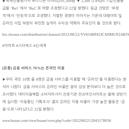
(101,500
2,500 -2.4%)
▶
국제신용평가사 무디스는 이마트
원
▼
의 기업신용등
‘Ba1
‘Ba2
22
.
‘
급을
′
에서
′
로 하향 조정했다고
일 밝혔다
등급 전망은
부정
’
‘
’
.
적
에서
안정적
으로 조정했다
치열한 경쟁이 이어지는 가운데 대형마트 및
.
온라인 사업 부문의 부진한 실적이 수익성 약화의 주요인이 될 것으로 봤다
biz.chosun.com/distribution/channel/2022/08/22/YV654BP42JCXNMUX3A
#
#
#
이마트
스타벅스
신세계
[
]
79%
유통
금융 서비스
는 온라인 이용
10
8
‘
’
▶
우리 국민
명 중
명은 금융 서비스를 이용할 때
온라인
을 이용한다는 분
.
석이 나왔다
금융 서비스의 온라인 비중은 음악 감상 분야보다 더 높은 것으로
.
·
조사됐다
데이터융복합
소비자리서치 전문기관 컨슈머인사이트는 올해 상반기
‘
’
‘
에 실시한
이동통신 기획조사
결과 온라인 이용 비중이 가장 높은 활동은
금
’
22
.
융
으로 나타났다고
일 밝혔다
www.busan.com/view/busan/view.php?code=2022082212043178056