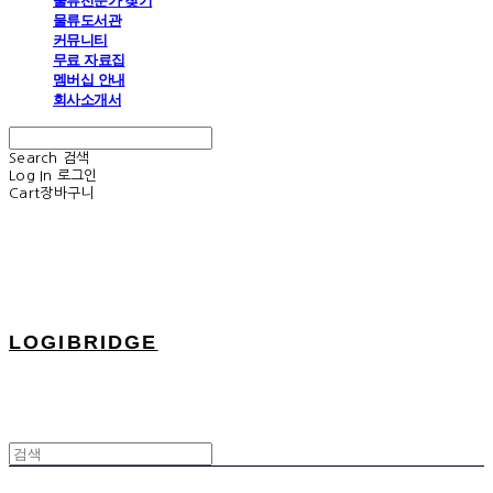
물류전문가 찾기
물류도서관
커뮤니티
무료 자료집
멤버십 안내
회사소개서
Search
검색
Log In
로그인
Cart
장바구니
LOGIBRIDGE