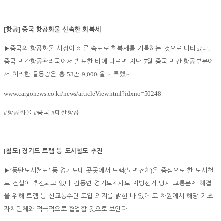
[
]
항공
중국 항공화물 신속한 회복세
.
▶
중국의 항공화물 시장이 빠른 속도로 회복세를 기록하는 것으로 나타났다
7
중국 민간항공관리국에서 발표한 바에 따르면 지난
월 중국 민간 항공부문에
53
9,000t
.
서 처리한 물동량은 총
만
을 기록했다
www.cargonews.co.kr/news/articleView.html?idxno=50248
#
#
#
항공화물
중국
대한항공
[
]
철도
경기도 트램 등 도시철도 추진
‘
’
(
)
▶
동탄도시철도
등 경기도내 곳곳에서 트램
노면전차
을 중심으로 한 도시철
.
도 건설이 추진되고 있다
김동연 경기도지사도 지방선거 당시 교통문제 해결
을 위해 트램 등 신교통수단 도입 의지를 밝힌 바 있어 도 차원에서 해당 기초
.
자치단체와 적극적으로 협업할 것으로 보인다