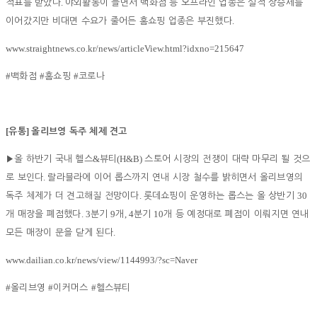
.
적표를 받았다
야외활동이 늘면서 백화점 등 오프라인 업종은 실적 상승세를
.
이어갔지만 비대면 수요가 줄어든 홈쇼핑 업종은 부진했다
www.straightnews.co.kr/news/articleView.html?idxno=215647
#
#
#
백화점
홈쇼핑
코로나
[
]
유통
올리브영 독주 체제 견고
&
(H&B)
▶
올 하반기 국내 헬스
뷰티
스토어 시장의 전쟁이 대략 마무리 될 것으
.
로 보인다
랄라블라에 이어 롭스까지 연내 시장 철수를 밝히면서 올리브영의
.
30
독주 체제가 더 견고해질 전망이다
롯데쇼핑이 운영하는 롭스는 올 상반기
. 3
9
, 4
10
개 매장을 폐점했다
분기
개
분기
개 등 예정대로 폐점이 이뤄지면 연내
.
모든 매장이 문을 닫게 된다
www.dailian.co.kr/news/view/1144993/?sc=Naver
#
#
#
올리브영
이커머스
헬스뷰티