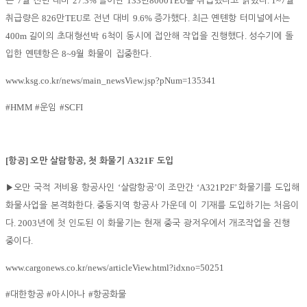
7
27.3%
133
8000TEU
. 1~7
은
월 전년 대비
늘어난
만
를 취급했다고 밝혔다
월
826
TEU
9.6%
.
취급량은
만
로 전년 대비
증가했다
최근 옌톈항 터미널에서는
400m
6
.
길이의 초대형선박
척이 동시에 접안해 작업을 진행했다
성수기에 돌
8~9
.
입한 옌톈항은
월 화물이 집중한다
www.ksg.co.kr/news/main_newsView.jsp?pNum=135341
#HMM #
#SCFI
운임
[
]
,
A321F
항공
오만 살람항공
첫 화물기
도입
‘
’
‘A321P2F’
▶
오만 국적 저비용 항공사인
살람항공
이 조만간
화물기를 도입해
.
화물사업을 본격화한다
중동지역 항공사 가운데 이 기재를 도입하기는 처음이
. 2003
다
년에 첫 인도된 이 화물기는 현재 중국 광저우에서 개조작업을 진행
.
중이다
www.cargonews.co.kr/news/articleView.html?idxno=50251
#
#
#
대한항공
아시아나
항공화물