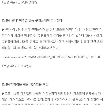
#
#
#
금융
온라인
인터넷뱅킹
[
] ‘
’
유통
안나
이주영 감독 쿠팡플레이 고소한다
'
'
.
'
▶
안나
이주영 감독이 쿠팡플레이를 형사 고소할 예정이다
안나 편집 관련
이
'
.
감독에게 사과한 적 없다
는 쿠팡플레이 주장을 반박하며 법적대응을 시사했다
쿠팡플레이의 사과를 전제로 해 자제하고자 했던 저작인격권 침해에 관한 손해
.
배상청구의 소 등도 제기할 것이라고 밝혔다
newsis.com/view/?id=NISX20220822_0001986791&cID=10601&pID=10600
#
#
#
쿠팡
이커머스
안나
[
]
,
유통
백화점은 전진
홈쇼핑은 후진
19
(
▶
코로나
로 야기됐던 사회적 거리두기가 해제되면서 리오프닝
경제활동 재
)
.
2
개
이 대대적으로 나타나고 있다
그러나 유통가에서는 올해
분기에 엇갈린 성