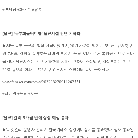
#
#
#
면세점
화장품
유통
[
] ‘
’
물류
동부화물터미널
물류시설 전면 지하화
, 20
5
(
▶
서울 동부 물류의 핵심 거점이었지만
년 가까이 방치된
만
㎡
규모
축구
7
)
'
+
+
'
장
배
의 장안동 동부화물터미널 부지가
물류
여가
주거 복합공간
으로 탈바
.
1~2
,
꿈된다
물류시설은 전면 지하화해 지하
층에 조성되고
지상부에는 최고
39
528
·
·
.
층 규모의 아파트
가구
업무시설
쇼핑센터 등이 들어선다
www.fnnews.com/news/202208220911262551
#
#
#
터미널
물류
서울
[
]
, 5
물류
컬리
개월 만에 상장 예심 통과
'
'
.
▶
마켓컬리
운영사 컬리가 한국거래소 상장예비심사를 통과했다
심사 통과일
6
기준
개월 이내에 증시에 공모절차를 마쳐야 한다는 고려하면 컬리는 이르면