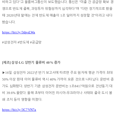
"
.
"
비하고 있다
고 블룸버그통신이 보도했습니다
통신은
미중 간 공급망 확보 경
,
"
"
쟁으로 반도체 중복
과잉투자 위험성까지 심각하다
며
다만 장기적으로 봤을
2020
1
"
때
년대 말에는 전체 반도체 매출이
조 달러까지 성장할 것
이라고 내다
.
봤습니다
https://bit.ly/3dpsLWa
#
#
#
삼성전자
반도체
공급망
[
]
·LG
40%
제조
삼성
상반기 물류비
증가
16
2022
▶
일 삼성전자
년 반기 보고서에 따르면 주요 원자재 평균 가격이 최대
50%
40%
.
이상 뛴데 이어 물류비 역시
가까이 오른 것으로 나타났다
운반비 증
.
1
8417
가도 심화됐다
상반기 기준 삼성전자 운반비는
조
억원으로 전년동기 대
39.6%
.
-
비
올랐다
올해 초부터 이어진 러시아
우크라이나 사태와 중국 도시 봉
.
쇄 조치 등이 영향을 미쳤다
https://bit.ly/3C7VN7a