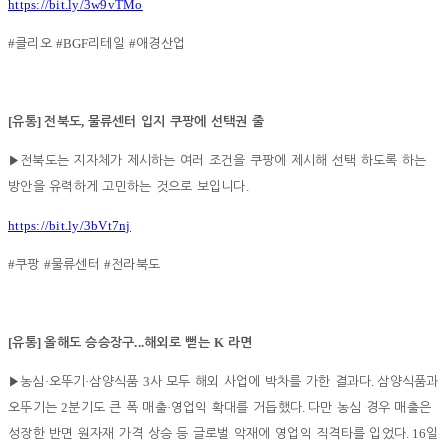
https://bit.ly/3w9vTMo
#
#BGF
#
클리오
리테일
애경산업
[
]
,
유통
전북도
물류센터 입지 쿠팡에 선택권 줄
▶
전북도는 지자체가 제시하는 여러 조건을 쿠팡에 제시해 선택 하도록 하는
.
방안을 유력하게 고민하는 것으로 보입니다
https://bit.ly/3bVt7nj
#
#
#
쿠팡
물류센터
전라북도
[
]
...
K
유통
올해도 승승장구
해외로 뻗는
라면
·
·
3
.
▶
농심
오뚜기
삼양식품
사 모두 해외 사업에 박차를 가한 결과다
삼양식품과
2
·
.
오뚜기는
분기도 큰 폭 매출
영업익 확대를 거듭했다
다만 농심 경우 매출은
. 16
성장한 반면 원자재 가격 상승 등 글로벌 악재에 영업익 직격타를 입었다
일