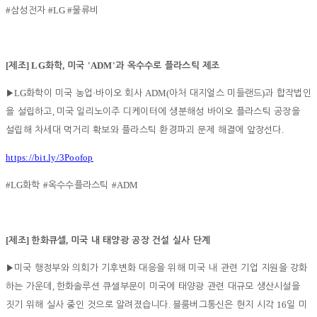
#
#LG #
삼성전자
물류비
[
] LG
,
'ADM'
제조
화학
미국
과 옥수수로 플라스틱 제조
LG
·
ADM(
)
▶
화학이 미국 농업
바이오 회사
아처 대지얼스 미들랜드
과 합작법인
,
을 설립하고
미국 일리노이주 디케이터에 생분해성 바이오 플라스틱 공장을
.
설립해 차세대 먹거리 확보와 플라스틱 환경파괴 문제 해결에 앞장선다
https://bit.ly/3Poofop
#LG
#
#ADM
화학
옥수수플라스틱
[
]
,
제조
한화큐셀
미국 내 태양광 공장 건설 실사 단계
▶
미국 행정부와 의회가 기후변화 대응을 위해 미국 내 관련 기업 지원을 강화
,
하는 가운데
한화솔루션 큐셀부문이 미국에 태양광 관련 대규모 생산시설을
.
16
짓기 위해 실사 중인 것으로 알려졌습니다
블룸버그통신은 현지 시각
일 미