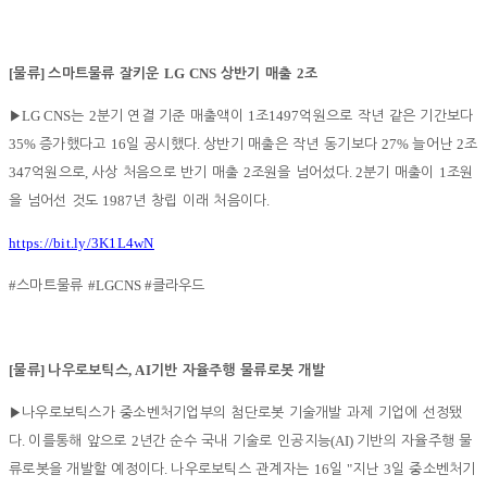
[
]
LG CNS
2
물류
스마트물류 잘키운
상반기 매출
조
LG CNS
2
1
1497
▶
는
분기 연결 기준 매출액이
조
억원으로 작년 같은 기간보다
35%
16
.
27%
2
증가했다고
일 공시했다
상반기 매출은 작년 동기보다
늘어난
조
347
,
2
. 2
1
억원으로
사상 처음으로 반기 매출
조원을 넘어섰다
분기 매출이
조원
1987
.
을 넘어선 것도
년 창립 이래 처음이다
https://bit.ly/3K1L4wN
#
#LGCNS #
스마트물류
클라우드
[
]
, AI
물류
나우로보틱스
기반 자율주행 물류로봇 개발
▶
나우로보틱스가 중소벤처기업부의 첨단로봇 기술개발 과제 기업에 선정됐
.
2
(AI)
다
이를통해 앞으로
년간 순수 국내 기술로 인공지능
기반의 자율주행 물
.
16
"
3
류로봇을 개발할 예정이다
나우로보틱스 관계자는
일
지난
일 중소벤처기