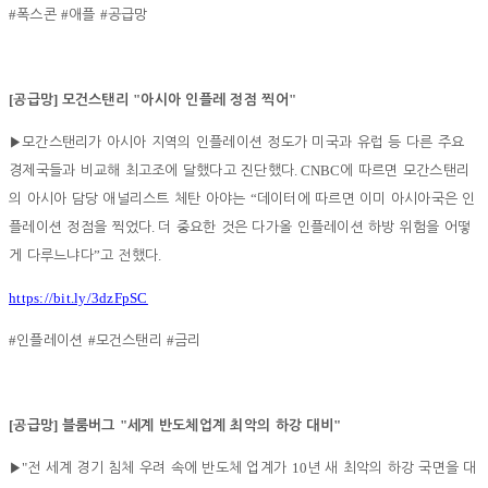
#
#
#
폭스콘
애플
공급망
[
]
"
"
공급망
모건스탠리
아시아 인플레 정점 찍어
▶
모간스탠리가 아시아 지역의 인플레이션 정도가 미국과 유럽 등 다른 주요
. CNBC
경제국들과 비교해 최고조에 달했다고 진단했다
에 따르면 모간스탠리
“
의 아시아 담당 애널리스트 체탄 아야는
데이터에 따르면 이미 아시아국은 인
.
플레이션 정점을 찍었다
더 중요한 것은 다가올 인플레이션 하방 위험을 어떻
”
.
게 다루느냐다
고 전했다
https://bit.ly/3dzFpSC
#
#
#
인플레이션
모건스탠리
금리
[
]
"
"
공급망
블룸버그
세계 반도체업계 최악의 하강 대비
"
10
▶
전 세계 경기 침체 우려 속에 반도체 업계가
년 새 최악의 하강 국면을 대