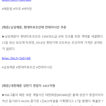
#
#
#
해운법
미국
바이든
[
]
,
해운
남성해운
현대미포조선에 컨테이너선 주문
2500TEU
.
▶
남성해운이 현대미포조선과
급 선박 건조를 위한 계약을 체결했다
15
, 2014
일 외신 보도에 따르면
년 후반기에 인도하는 조건이며 가격은 공개되
.
지 않았다
https://bit.ly/3zUylr6
#
#
#
남성해운
현대미포조선
컨테이너선
[
]
1423
해운
대한해운 상반기 영업익
억원
SM
[005880]
▶
그룹의 해운 부문 계열사인 대한해운
은 올해 상반기 영업이익이
64.6%
1
423
17
.
7
작년 동기보다
증가한
천
억원을 기록했다고
일 밝혔다
매출은