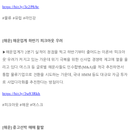
https://bit.ly/3c2P8Av
#
#
#
물류
유럽
라인강
[
]
해운
해운업계 하반기 피크아웃 우려
2
'
▶
해운업계가
분기 실적이 정점을 찍고 하반기부터 줄어드는 이른바
피크아
'
웃
우려가 커지고 있는 가운데 위기 극복을 위한 신사업 경쟁력 제고에 열을 올
.
(M&A)
리고 있다
머스크 등 글로벌 해운사들도 인수합병
을 적극 추진하면서
,
HMM
통합 물류기업으로 전환을 시도하는 가운데
국내
등도 대규모 자금 투자
.
로 사업다각화를 추진한다는 방침이다
https://bit.ly/3w93Rkh
#
#
#
피크아웃
해운
머스크
[
]
해운
중고선박 매매 활발