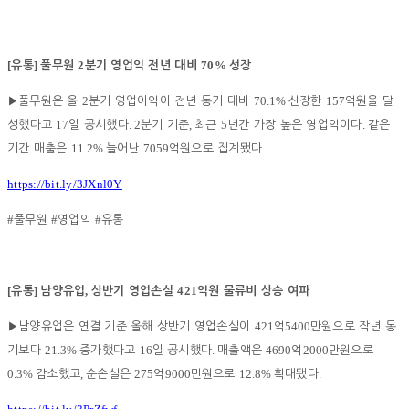
[
]
2
70%
유통
풀무원
분기 영업익 전년 대비
성장
2
70.1%
157
▶
풀무원은 올
분기 영업이익이 전년 동기 대비
신장한
억원을 달
17
. 2
,
5
.
성했다고
일 공시했다
분기 기준
최근
년간 가장 높은 영업익이다
같은
11.2%
7059
.
기간 매출은
늘어난
억원으로 집계됐다
https://bit.ly/3JXnl0Y
#
#
#
풀무원
영업익
유통
[
]
,
421
유통
남양유업
상반기 영업손실
억원 물류비 상승 여파
421
5400
▶
남양유업은 연결 기준 올해 상반기 영업손실이
억
만원으로 작년 동
21.3%
16
.
4690
2000
기보다
증가했다고
일 공시했다
매출액은
억
만원으로
0.3%
,
275
9000
12.8%
.
감소했고
순손실은
억
만원으로
확대됐다