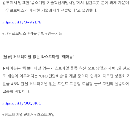
'
'
업부에서 발표한
중소기업 기술혁신개발사업
에서 첨단로봇 분야 과제 가운데
"
.
나우로보틱스가 제시한 기술과제가 선발됐다
고 설명했다
https://bit.ly/3w9YL7b
#
#
#
나우로보틱스
자율주행
인공지능
[
]
'
'
물류
허브터미널 없는 라스트마일
에어뉴
‘
’
2
▶
에어뉴는
허브터미널 없는 라스트마일 물류 혁신
으로 당일과 새벽
회전으
‘UFO.
’
.
로 배송이 이루어지는
전담배송
을 개발 중이다
업체에 따르면 상용화 지
4.5
원금
억 원을 허브터미널 없는 포인트 드롭형 도심형 물류 모델의 실증화에
.
집중할 계획이다
https://bit.ly/3QQ3KlC
#
#
#
허브터미널
택배
라스트마일