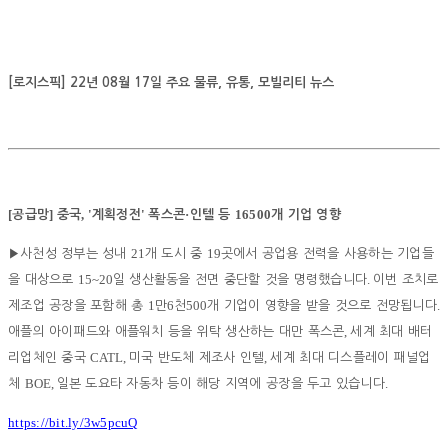
[로지스픽] 22년 08월 17일 주요 물류, 유통, 모빌리티 뉴스
[
]
, '
'
·
16500
공급망
중국
계획정전
폭스콘
인텔 등
개 기업 영향
21
19
▶
사천성 정부는 성내
개 도시 중
곳에서 공업용 전력을 사용하는 기업들
15~20
.
을 대상으로
일 생산활동을 전면 중단할 것을 명령했습니다
이번 조치로
1
6
500
.
제조업 공장을 포함해 총
만
천
개 기업이 영향을 받을 것으로 전망됩니다
,
애플의 아이패드와 애플워치 등을 위탁 생산하는 대만 폭스콘
세계 최대 배터
CATL,
,
리업체인 중국
미국 반도체 제조사 인텔
세계 최대 디스플레이 패널업
BOE,
.
체
일본 도요타 자동차 등이 해당 지역에 공장을 두고 있습니다
https://bit.ly/3w5pcuQ