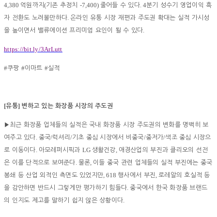
4,380
(
-7,400)
. 4
억원까지
기존 추정치
줄어들 수 있다
분기 성수기 영업이익 흑
.
자 전환도 노려볼만하다
온라인 유통 시장 재편과 주도권 확대는 실적 가시성
.
을 높이면서 밸류에이션 프리미엄 요인이 될 수 있다
https://bit.ly/3ArLutt
#
#
#
쿠팡
이마트
실적
[
]
유통
변하고 있는 화장품 시장의 주도권
▶
최근 화장품 업체들의 실적은 국내 화장품 시장 주도권의 변화를 명백히 보
.
/
/
/
/
여주고 있다
중국
럭셔리
기초 중심 시장에서 비중국
중저가
색조 중심 시장으
.
LG
,
로 이동이다
아모레퍼시픽과
생활건강
애경산업의 부진과 클리오의 선전
.
,
은 이를 단적으로 보여준다
물론
이들 중국 관련 업체들의 실적 부진에는 중국
, 618
,
봉쇄 등 산업 외적인 측면도 있었지만
행사에서 부진
로레알의 호실적 등
.
을 감안하면 반드시 그렇게만 평가하기 힘들다
중국에서 한국 화장품 브랜드
.
의 인지도 제고를 말하기 쉽지 않은 상황이다