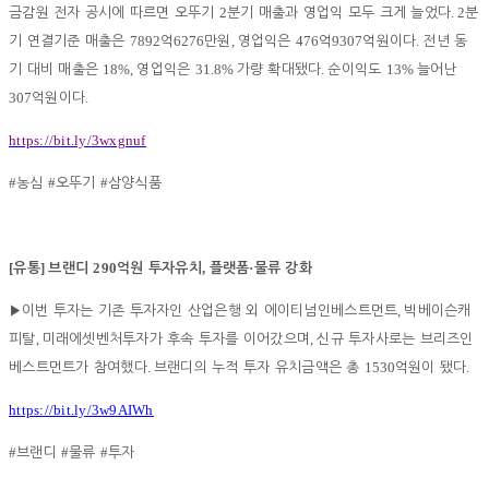
2
. 2
금감원 전자 공시에 따르면 오뚜기
분기 매출과 영업익 모두 크게 늘었다
분
7892
6276
,
476
9307
.
기 연결기준 매출은
억
만원
영업익은
억
억원이다
전년 동
18%,
31.8%
.
13%
기 대비 매출은
영업익은
가량 확대됐다
순이익도
늘어난
307
.
억원이다
https://bit.ly/3wxgnuf
#
#
#
농심
오뚜기
삼양식품
[
]
290
,
·
유통
브랜디
억원 투자유치
플랫폼
물류 강화
,
▶
이번 투자는 기존 투자자인 산업은행 외 에이티넘인베스트먼트
빅베이슨캐
,
,
피탈
미래에셋벤처투자가 후속 투자를 이어갔으며
신규 투자사로는 브리즈인
.
1530
.
베스트먼트가 참여했다
브랜디의 누적 투자 유치금액은 총
억원이 됐다
https://bit.ly/3w9AIWh
#
#
#
브랜디
물류
투자