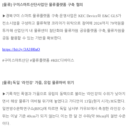
[
]
물류
구미스마트산단사업단 물류플랫폼 구축 협의
·
KEC Device
E&C GLS
▶
경북구미 스마트 물류플랫폼 구축
운영사업은
와
가
2024
79
컨소시엄을 구성하고 물류혁명 코리아가 위탁으로 참여해
까지
억원을
,
투자해 산업단지 내 물류센터 첨단화와 물류자원 공유플랫폼 구축
물류자원을
.
공동 활용할 수 있는 기반을 확보한다
https://bit.ly/3A3H0aO
#
#
#KEC
구미스마트산단
물류플랫폼
디바이스
[
]
'
'
,
물류
독일
라인강
가뭄
유럽 물류마비 위기
'
'
▶
기록적인 폭염과 가뭄으로 유럽의 동맥으로 불리는
라인강
의 수위가 낮아지
13
(
)
.
면서 해상 물류가 마비될 위기에 놓였다고 가디언이
일
현지 시각
보도했다
(BFG)
일연방수문학연구소
에 따르면 독일 남서부 카우브에서 측정한 라인강 수
40cm
.
(
90cm)
위는 이날 기준
가 되지 않는다
이는 한 달 전 수위
약
의 절반 수준
.
이다