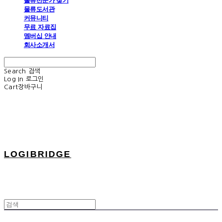
물류전문가 찾기
물류도서관
커뮤니티
무료 자료집
멤버십 안내
회사소개서
Search
검색
Log In
로그인
Cart
장바구니
LOGIBRIDGE