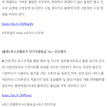
,
로 해결되는 가벼운 불량은 조치하되
현장에서 해결되지 않는 불량은 별도 건
.
수로 집계해 소방청에 보고한다
시설 관리자는 불량에 대한 소방청의 시정 명
.
령을 따라야 한다
https://bit.ly/3QNnaYb
#
#SSG #
마켓컬리
오아시스마켓
[
]
A2+
물류
포스코플로우 단기신용등급
신규평가
▶
안정적인 포스코계열 물량 확보 및 다수의 글로벌네트워크 활용 등으로 우수
.
,
한 사업안정성과 시장지위를 보유할 것으로 전망된다
회사는 국내외 발전사
,
,
시멘트사가 사용하는 발전용 석탄
석회석 등 원료의 하역
보관 등의 서비스를
CTS
/
제공하는
부문과 계열사의 원료 조달물류 및 철강
비철강 제품 판매물류를
(
)
.
담당하는 물류부문
국내외 물류주선 중심
을 주로 영위하고 있다
https://bit.ly/3QPiwsJ
#
#
#
포스코플로우
신용등급
포스코터미날