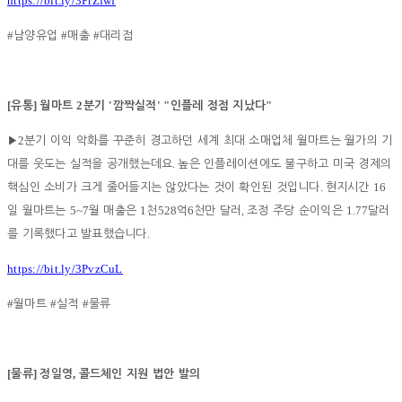
https://bit.ly/3PrZfwf
#
#
#
남양유업
매출
대리점
[
]
2
'
' "
"
유통
월마트
분기
깜짝실적
인플레 정점 지났다
2
▶
분기 이익 악화를 꾸준히 경고하던 세계 최대 소매업체 월마트는 월가의 기
.
대를 웃도는 실적을 공개했는데요
높은 인플레이션에도 불구하고 미국 경제의
.
16
핵심인 소비가 크게 줄어들지는 않았다는 것이 확인된 것입니다
현지시간
5~7
1
528
6
,
1.77
일 월마트는
월 매출은
천
억
천만 달러
조정 주당 순이익은
달러
.
를 기록했다고 발표했습니다
https://bit.ly/3PvzCuL
#
#
#
월마트
실적
물류
[
]
,
물류
정일영
콜드체인 지원 법안 발의