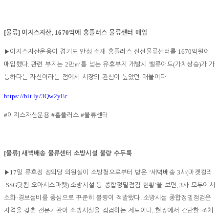
[
]
, 1670
물류
이지스자산
억에 홈플러스 물류센터 매입
1670
▶
이지스자산운용이 경기도 안성 소재 홈플러스 신선물류센터를
억원에
.
2
(
)
매입했다
관련 부지는
만
㎡
를 넘는 유휴부지 개발시 밸류애드
가치상승
가 가
.
능하다는 자산이라는 점에서 시장의 관심이 높았던 매물이다
https://bit.ly/3Qw2yEc
#
#
#
이지스자산운용
홈플러스
물류센터
[
]
물류
새벽배송 물류센터 소방시설 불량 수두룩
17
‘
3
(
▶
일 류호정 정의당 의원실이 소방청으로부터 받은
새벽배송
사
마켓컬리
·SSG
·
)
’
, 3
닷컴
오아시스마켓
소방시설 등 종합정밀점검 현황
을 보면
사 모두에서
·
.
소화
경보설비를 중심으로 꾸준히 불량이 적발됐다
소방시설 종합정밀점검은
.
자격을 갖춘 전문기관이 소방시설을 점검하는 제도이다
현장에서 간단한 조치