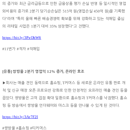
의 증가와 최근 금리급등으로 인한 금융상품 평가 손실 반영 등 일시적인 영업
2
515
(
450
)
외비용의 증가로
분기 당기순손실은
억 원
영업손실
억 원
을 기록했
"
"
다
라며
특히 올해 빠른 배송경쟁력 확보를 위해 강화하고 있는 직매입 중심
1
35%
"
.
의 리테일 사업은
분기 대비
성장했다
고 전했다
https://bit.ly/3PxOhW6
#11
#
#
번가
적자
직매입
[
]
2
12%
,
유통
쌍방울
분기 영업익
증가
온라인 호조
, T
▶
회사는 매출 견인 동력으로 홈쇼핑
커머스 등 새로운 온라인 유통 판로 개
·
척 및 신규 매장 오픈
프로모션 강화로 인한 안정적인 오프라인 매출 견인 등을
.
T
.
꼽았다
쌍방울은 고객 접점 확대 일환으로 홈쇼핑과
커머스를 낙점했다
홈쇼
.
핑 등 방송에서 쌍방울 언더웨어와 마스크 등을 만나볼 수 있게 된 것이다
https://bit.ly/3Ar7F2I
#
#
#
쌍방울
홈쇼핑
티커머스