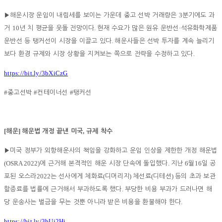
3
▶
해운시장 운임이 내림세를 보이는 가운데 중고 선박 거래량은
분기에도 과
10
.
·
거
년 치 평균을 웃돌 전망이다
현재 수요가 많은 원유 운반선
석유화학제품
.
운반선 등 탱커선이 시장을 이끌고 있다
해운사들은 선박 투자를 계속 늘리기
.
보다 환경 규제와 시장 상황을 지켜보는 쪽으로 전략을 수정하고 있다
https://bit.ly/3bXiCzG
#
#
#
중고선박
컨테이너선
탱커선
[
]
,
해운
해운법 개정 끝낸 미국
규제 착수
▶
미국 정부가 외항해운사의 책임을 강화하고 운임 인상을 제한한 개정 해운법
(OSRA 2022)
.
6
16
에 근거해 본격적인 해운 시장 단속에 돌입했다
지난
월
일 공
2022
(
)
(
)
포된 오스라
는 선사에게 체화료
디머리지
체선료
디테션
등의 초과 보관
.
할증료를 법률에 근거해서 부과하도록 했다
부당한 비용 부과가 드러나면 해
.
당 운송사는 벌금을 무는 것뿐 아니라 받은 비용을 환불해야 한다
https://bit.ly/3bUj2Hj