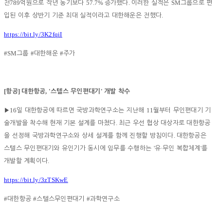
789
57.7%
.
SM
천
억원으로 작년 동기보다
증가했다
이러한 실적은
그룹으로 편
.
입된 이후 상반기 기준 최대 실적이라고 대한해운은 전했다
https://bit.ly/3K2fqiI
#SM
#
#
그룹
대한해운
주가
[
]
, '
'
항공
대한항공
스텔스 무인편대기
개발 착수
16
11
▶
일 대한항공에 따르면 국방과학연구소는 지난해
월부터 무인편대기 기
.
술개발을 착수해 현재 기본 설계를 마쳤다
최근 우선 협상 대상자로 대한항공
.
을 선정해 국방과학연구소와 상세 설계를 함께 진행할 방침이다
대한항공은
'
·
'
스텔스 무인편대기와 유인기가 동시에 임무를 수행하는
유
무인 복합체계
를
.
개발할 계획이다
https://bit.ly/3zTSKwE
#
#
#
대한항공
스텔스무인편대기
과학연구소