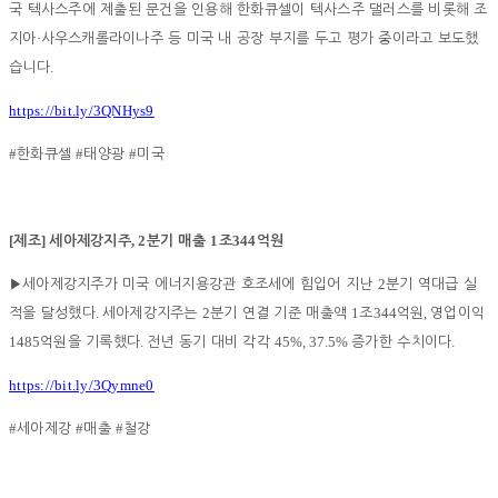
국 텍사스주에 제출된 문건을 인용해 한화큐셀이 텍사스주 댈러스를 비롯해 조
·
지아
사우스캐롤라이나주 등 미국 내 공장 부지를 두고 평가 중이라고 보도했
.
습니다
https://bit.ly/3QNHys9
#
#
#
한화큐셀
태양광
미국
[
]
, 2
1
344
제조
세아제강지주
분기 매출
조
억원
2
▶
세아제강지주가 미국 에너지용강관 호조세에 힘입어 지난
분기 역대급 실
.
2
1
344
,
적을 달성했다
세아제강지주는
분기 연결 기준 매출액
조
억원
영업이익
1485
.
45%, 37.5%
.
억원을 기록했다
전년 동기 대비 각각
증가한 수치이다
https://bit.ly/3Qymne0
#
#
#
세아제강
매출
철강