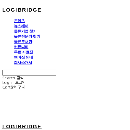
LOGIBRIDGE
콘텐츠
뉴스레터
물류기업 찾기
물류전문가 찾기
물류도서관
커뮤니티
무료 자료집
멤버십 안내
회사소개서
Search
검색
Log In
로그인
Cart
장바구니
LOGIBRIDGE