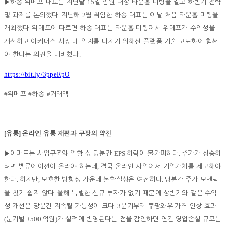
15
▶
하송 위메프 대표는 지난달
일 임원 대상 타운홀 미팅을 열고 하반기 전략
.
2
및 과제를 논의했다
지난해
월 취임한 하송 대표는 이날 처음 타운홀 미팅을
.
개최했다
위메프에 따르면 하송 대표는 타운홀 미팅에서 위메프가 수익성을
개선하고 이커머스 시장 내 입지를 다지기 위해선 플랫폼 기술 고도화에 힘써
.
야 한다는 의견을 내비쳤다
https://bit.ly/3ppeRpO
#
#
#
위메프
하송
거래액
[
]
유통
온라인 유통 재편과 쿠팡의 약진
EPS
.
▶
이마트는 사업구조와 업황 상 당분간
하락이 불가피하다
주가가 상승하
,
려면 밸류에이션이 올라야 하는데
결국 온라인 사업에서 기업가치를 제고해야
.
,
.
한다
하지만
모호한 방향성 가운데 불확실성은 여전하다
당분간 주가 모멘텀
.
을 찾기 쉽지 않다
올해 특별한 신규 투자가 없기 때문에 상반기와 같은 수익
. 3
성 개선은 당분간 지속될 가능성이 크다
분기부터 쿠팡와우 가격 인상 효과
(
+500
)
분기별
억원
가 실적에 반영된다는 점을 감안하면 연간 영업손실 규모는