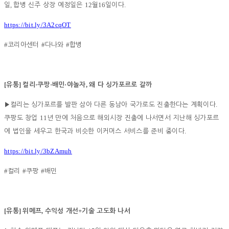
,
12
16
.
일
합병 신주 상장 예정일은
월
일이다
https://bit.ly/3A2cqOT
#
#
#
코리아센터
다나와
합병
[
]
·
·
·
,
유통
컬리
쿠팡
배민
야놀자
왜 다 싱가포르로 갈까
.
▶
컬리는 싱가포르를 발판 삼아 다른 동남아 국가로도 진출한다는 계획이다
11
쿠팡도 창업
년 만에 처음으로 해외시장 진출에 나서면서 지난해 싱가포르
.
에 법인을 세우고 한국과 비슷한 이커머스 서비스를 준비 중이다
https://bit.ly/3bZAmuh
#
#
#
컬리
쿠팡
배민
[
]
,
+
유통
위메프
수익성 개선
기술 고도화 나서