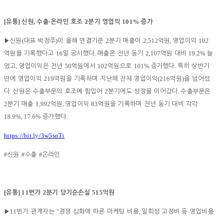
[
]
,
·
2
101%
유통
신원
수출
온라인 호조
분기 영업익
증가
(
)
2
2,512
,
102
▶
신원
대표 박정주
이 올해 연결기준
분기 매출이
억원
영업이익
16
.
2,107
19.2%
억원을 기록했다고
일 공시했다
매출은 전년 동기
억원 대비
늘
,
50
102
101%
.
었고
영업이익은 전년
억원에서
억원으로
증가했다
특히 상반기
219
(216
)
만에 영업이익
억원을 기록하며 지난해 전체 영업이익
억원
을 넘어섰
.
2
.
다
신원은 수출부문의 호조에 힘입어
분기에도 성장을 이어갔다
수출부문은
2
1,992
,
83
분기 매출
억원
영업이익
억원을 기록하며 전년 동기 대비 각각
18.9%, 17.6%
.
증가했다
https://bit.ly/3w5snTi
#
#
#
신원
수출
온라인
[
] 11
2
515
유통
번가
분기 당기순손실
억원
11
"
,
▶
번가 관계자는
경쟁 심화에 따른 마케팅 비용
일회성 고정비 등 영업비용