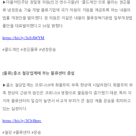
(
)
‘
’
▶
더불어민주당 정일영 의원
인천 연수구을
이
콜드체인
으로 불리는 정온물
·
류
냉장운송 기술 개발 물류기업에 국가 차원의 지원을 제공토록 하는 내용의
.
법률 개정안을 발의했다
정 의원은 이같은 내용의 물류정책기본법 일부개정법
16
.
률안을 대표발의했다고
일 밝혔다
https://bit.ly/3c0AWYM
#
#
#
콜드체인
정온물류
냉장운송
[
]
물류
중소 철강업계에 부는 물류센터 증설
19
.
▶
중소 철강업계는 코로나
에 화물트럭 부족 현상에 시달려왔다
화물트럭 부
19
.
족 현상의 근본적 원인은 코로나
영향으로 물동량이 증가했기 때문
특히 각
지역 물류센터의 일감이 늘면서 비교적 부피가 큰 철강 제품 운송을 회피하고
.
있는 실정이다
https://bit.ly/3CbHpec
#
#
#
철강
물류센터
운송