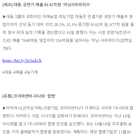
[
]
,
8142
'
'
제조
대동
상반기 매출
억원
어닝서프라이즈
▶
대동그룹의 모회사인 미래농업 리딩기업 대동은 연결기준 상반기 매출과 영
28.2%, 35.1%
8142
, 677
업이익이 전년 동기 대비 각각
증가한
억 원
억 원을 올
16
.
(
려 창사 최대 실적 기록을 갱신했다고
일 밝혔다
이는 시장 전망치
컨센서
)
7648
,
554
'
'(
스
인 매출
억원
영업이익
억원을 넘어서는
어닝 서프라이즈
깜짝실
)
.
적
다
https://bit.ly/3c3qZcX
#
#
#
대동
매출
농기계
[
]
-
'
'
유통
코리아센터
다나와
합병
(
)
)
▶
이커머스
전자상거래
전문기업 코리아센터
가 가격비교 사이트 다나와와 합
.
.
16
병한다
이커머스 사업 시너지를 강화하기 위해서다
코리아센터는 지난
일
.
10
19
이사회를 열고 다나와와의 합병 안건을 승인했다
오는
월
일 주주총회 승
.
11
30
인을 거쳐 올해말까지 합병을 완료한다는 계획이다
예상 합병기일은
월