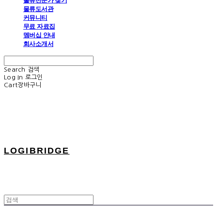
물류전문가 찾기
물류도서관
커뮤니티
무료 자료집
멤버십 안내
회사소개서
Search
검색
Log In
로그인
Cart
장바구니
LOGIBRIDGE