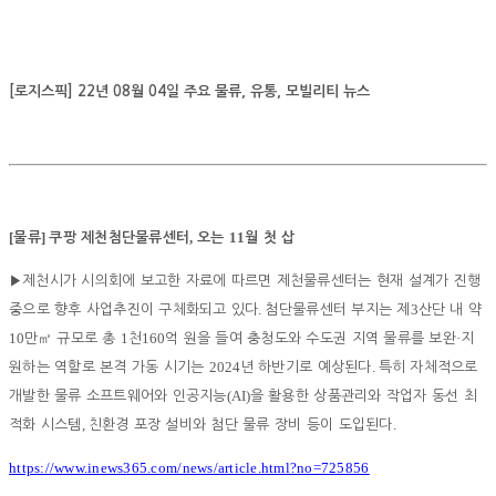
[로지스픽] 22년 08월 04일 주요 물류, 유통, 모빌리티 뉴스
[
]
,
11
물류
쿠팡 제천첨단물류센터
오는
월 첫 삽
▶
제천시가 시의회에 보고한 자료에 따르면 제천물류센터는 현재 설계가 진행
.
3
중으로 향후 사업추진이 구체화되고 있다
첨단물류센터 부지는 제
산단 내 약
10
1
160
·
만
㎡
규모로 총
천
억 원을 들여 충청도와 수도권 지역 물류를 보완
지
2024
.
원하는 역할로 본격 가동 시기는
년 하반기로 예상된다
특히 자체적으로
(AI)
개발한 물류 소프트웨어와 인공지능
을 활용한 상품관리와 작업자 동선 최
,
.
적화 시스템
친환경 포장 설비와 첨단 물류 장비 등이 도입된다
https://www.inews365.com/news/article.html?no=725856