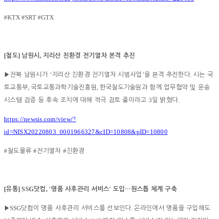
#KTX #SRT #GTX
[
]
,
철도
남원시
지리산 친환경 전기열차 본격 추진
‘
’
.
▶
전북 남원시가
지리산 친환경 전기열차 시범사업
을 본격 추진한다
시는 국
,
,
토교통부
국토교통과학기술진흥원
한국철도기술원과 함께 업무협약 및 운송
3
.
시스템 검증 등 후속 조치에 대해 적극 검토 중이라고
일 밝혔다
https://newsis.com/view/?
id=NISX20220803_0001966327&cID=10808&pID=10800
#
#
#
철도물류
전기열차
친환경
[
] SSG
, '
'
유통
닷컴
명품 사후관리 서비스
도입
…
원스톱 체계 구축
SSG
.
▶
닷컴이 명품 사후관리 서비스를 선보인다
온라인에서 명품을 구입해도