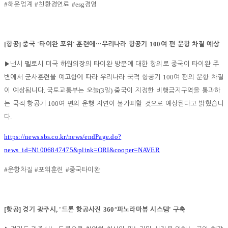
#
#
#esg
해운업계
친환경연료
경영
[
]
'
'
100
항공
중국
타이완 포위
훈련에
…
우리나라 항공기
여 편 운항 차질 예상
▶
낸시 펠로시 미국 하원의장의 타이완 방문에 대한 항의로 중국이 타이완 주
100
변에서 군사훈련을 예고함에 따라 우리나라 국적 항공기
여 편의 운항 차질
.
(3
)
이 예상됩니다
국토교통부는 오늘
일
중국이 지정한 비행금지구역을 통과하
100
는 국적 항공기
여 편의 운행 지연이 불가피할 것으로 예상된다고 밝혔습니
.
다
https://news.sbs.co.kr/news/endPage.do?
news_id=N1006847475&plink=ORI&cooper=NAVER
#
#
#
운항차질
포위훈련
중국타이완
[
]
, '
360°
'
항공
경기 광주시
드론 항공사진
파노라마뷰 시스템
구축