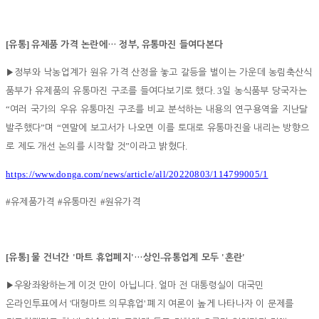
[
]
,
유통
유제품 가격 논란에
…
정부
유통마진 들여다본다
▶
정부와 낙농업계가 원유 가격 산정을 놓고 갈등을 벌이는 가운데 농림축산식
. 3
품부가 유제품의 유통마진 구조를 들여다보기로 했다
일 농식품부 당국자는
“
여러 국가의 우유 유통마진 구조를 비교 분석하는 내용의 연구용역을 지난달
”
“
발주했다
며
연말에 보고서가 나오면 이를 토대로 유통마진을 내리는 방향으
”
.
로 제도 개선 논의를 시작할 것
이라고 밝혔다
https://www.donga.com/news/article/all/20220803/114799005/1
#
#
#
유제품가격
유통마진
원유가격
[
]
'
'
-
'
'
유통
물 건너간
마트 휴업폐지
…
상인
유통업계 모두
혼란
.
▶
우왕좌왕하는게 이것 만이 아닙니다
얼마 전 대통령실이 대국민
'
'
온라인투표에서
대형마트 의무휴업
폐지 여론이 높게 나타나자 이 문제를