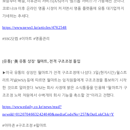
,
(A/S)
'
'
.
보증부터 배송
사후관리 서비스
까지
원스톱 서비스
가 가능해진 것이다
19
코로나
이후 온라인 명품 시장이 커지면서 명품 플랫폼에 유통 대기업까지
.
가세하는 추세다
https://www.news1.kr/articles/4762548
#SSG
#
#
닷컴
이마트
명품관리
[
] '
'
,
유통
美
유통 상징
월마트
전격 구조조정 돌입
. 3
(
)
▶
미국 유통의 상징인 월마트가 전격 구조조정에 나섰다
일
현지시간
월스트
(WSJ)
리트저널
등에 따르면 월마트는 임직원들에게 구조조정을 통보하기 시작
. WSJ
“
한 것으로 알려졌다
는 회사 사정에 밝은 소식통들을 인용해
월마트가 구
”
.
조조정 노력 차원에서 수백개의 회사 기능을 축소할 것
이라고 전했다
https://www.edaily.co.kr/news/read?
newsId=01207046632424040&mediaCodeNo=257&OutLnkChk=Y
#
#
#
아마존
구조조정
윌마트