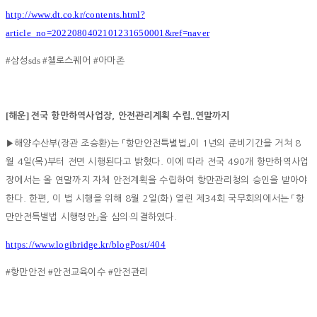
http://www.dt.co.kr/contents.html?
article_no=2022080402101231650001&ref=naver
#
sds #
#
삼성
첼로스퀘어
아마존
[
]
해운
전국 항만하역사업장, 안전관리계획 수립..연말까지
▶
해양수산부(장관 조승환)는 「항만안전특별법」이 1년의 준비기간을 거쳐 8
월 4일(목)부터 전면 시행된다고 밝혔다. 이에 따라 전국 490개 항만하역사업
장에서는 올 연말까지 자체 안전계획을 수립하여 항만관리청의 승인을 받아야
한다. 한편, 이 법 시행을 위해 8월 2일(화) 열린 제34회 국무회의에서는 「항
만안전특별법 시행령안」을 심의·의결하였다.
https://www.logibridge.kr/blogPost/404
#
#
#
항만안전
안전교육이수
안전관리