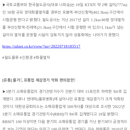
(
)
19
KTX
2
(777m)
▶
국토교통부와 한국철도공사
대표 나희승
는
일
의 약
배 길이
50
-
(402.3km)
인
량 규모 장대화물열차를 경부선 오봉역
부산신항역
구간에서
.
2017
1.2km 80
시험운행 한다고 밝혔다
철도공사는 지난
년 길이
량 장대열차
-
(21.3km)
, 1km
를 부산신항역
진례역
구간에서 시험 운행한 바 있으나
가 넘는
.
길이의 열차를 운영할 시설이 갖춰지지 않아 상용화에는 나아가지 못했다
https://zdnet.co.kr/view/?no=20220718183517
#
#
#
철도물류
친환경
화물열차
[
]
,
유통
물가
↑
유통업 체감경기 악화 편의점만
↑
3
15
'84'
▶
분기 소매유통업의 경기전망지수가 전분기 대비
포인트 하락한
로 집
.
(
)
계됐다
코로나 엔데믹
풍토병화
에 살아나던 유통업 체감경기가 크게 악화된
.
500
'2022
것이다
대한상공회의소는 소매유통업체
개사를 대상으로 조사한
년
3
(RBSI)'
'84'
18
.
분기 소매유통업 경기전망지수
가
로 집계됐다고
일 밝혔다
RBSI
100
가
이상이면 다음 분기의 소매유통업 경기를 지난 분기보다 긍정적으
100
.
2010
로 보는 기업이 많다는 의미고
이하면 그 반대다
지수 하락폭은
년 이