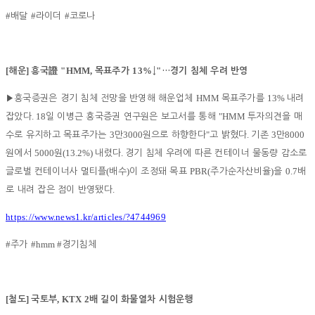
#
#
#
배달
라이더
코로나
[
]
"HMM,
13%
"
해운
흥국
證
목표주가
↓
…
경기 침체 우려 반영
HMM
13%
▶
흥국증권은 경기 침체 전망을 반영해 해운업체
목표주가를
내려
. 18
"HMM
잡았다
일 이병근 흥국증권 연구원은 보고서를 통해
투자의견을 매
3
3000
"
.
3
8000
수로 유지하고 목표주가는
만
원으로 하향한다
고 밝혔다
기존
만
5000
(13.2%)
.
원에서
원
내렸다
경기 침체 우려에 따른 컨테이너 물동량 감소로
(
)
PBR(
)
0.7
글로벌 컨테이너사 멀티플
배수
이 조정돼 목표
주가순자산비율
을
배
.
로 내려 잡은 점이 반영됐다
https://www.news1.kr/articles/?4744969
#
#hmm #
주가
경기침체
[
]
, KTX 2
철도
국토부
배 길이 화물열차 시험운행