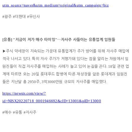
utm_source=naver&utm_medium=original&utm_campaign=biz
#
#
#
광주
더현대
무신사
[
] "
"
유통
지금이 저가 매수 타이밍
…
자사주 사들이는 유통업계 임원들
▶
주식 약세장이 지속되는 가운데 유통업계가 주가 방어를 위해 자사주 매입에
.
적극 나서고 있다
특히 자사 주가가 저평가돼 있다는 점을 알리는 차원에서 임
. 18
원진들이 직접 자사주를 매입하는 사례가 늘고 있어 눈길을 끈다
일 관련 업
20
계에 따르면 오는
일 롯데푸드 합병에 따른 재상장을 앞둔 롯데제과 임원진
2950
, 3
3000
.
들은 지난달 총
주
억
만원 규모의 자사주를 매입했다
https://newsis.com/view/?
id=NISX20220718_0001946692&cID=13001&pID=13000
#
#
#
매수
유통
자사주