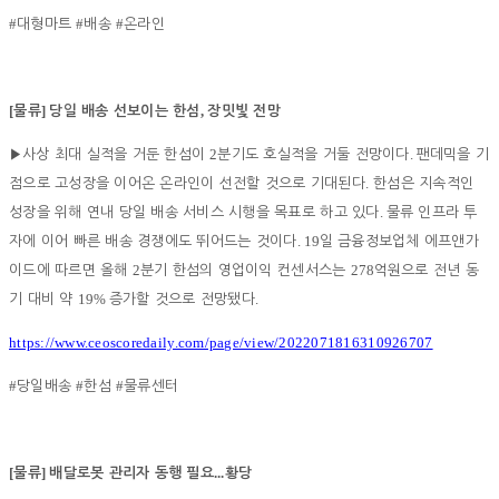
#
#
#
대형마트
배송
온라인
[
]
,
물류
당일 배송 선보이는 한섬
장밋빛 전망
2
.
▶
사상 최대 실적을 거둔 한섬이
분기도 호실적을 거둘 전망이다
팬데믹을 기
.
점으로 고성장을 이어온 온라인이 선전할 것으로 기대된다
한섬은 지속적인
.
성장을 위해 연내 당일 배송 서비스 시행을 목표로 하고 있다
물류 인프라 투
. 19
자에 이어 빠른 배송 경쟁에도 뛰어드는 것이다
일 금융정보업체 에프앤가
2
278
이드에 따르면 올해
분기 한섬의 영업이익 컨센서스는
억원으로 전년 동
19%
.
기 대비 약
증가할 것으로 전망됐다
https://www.ceoscoredaily.com/page/view/2022071816310926707
#
#
#
당일배송
한섬
물류센터
[
]
...
물류
배달로봇 관리자 동행 필요
황당