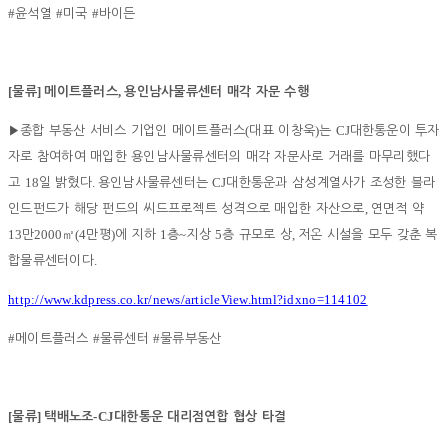
#
#
#
윤석열
미국
바이든
[
]
,
물류
메이트플러스
용인남사물류센터 매각 자문 수행
(
)
CJ
▶
종합 부동산 서비스 기업인 메이트플러스
대표 이창욱
는
대한통운이 투자
자로 참여하여 매입한 용인남사물류센터의 매각 자문사로 거래를 마무리했다
18
.
CJ
고
일 밝혔다
용인남사물류센터는
대한통운과 삼성계열사가 조성한 블라
,
인드펀드가 해당 펀드의 씨드프로젝트 성격으로 매입한 자산으로
연면적 약
13
2000
(4
)
1
~
5
,
만
㎡
만평
에 지하
층
지상
층 규모로 상
저온 시설을 모두 갖춘 복
.
합물류센터이다
http://www.kdpress.co.kr/news/articleView.html?idxno=114102
#
#
#
메이트플러스
물류센터
물류부동산
[
]
-CJ
물류
택배노조
대한통운 대리점연합 협상 타결