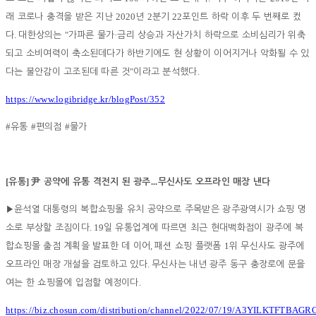
2020
2
22
래 코로나 충격을 받은 지난
년
분기
포인트 하락 이후 두 번째로 컸
.
"
·
다
대한상의는
가파른 물가
금리 상승과 자산가치 하락으로 소비심리가 위축
되고 소비여력이 축소된데다가 하반기에도 현 상황이 이어지거나 악화될 수 있
"
.
다는 불안감이 고조된데 따른 것
이라고 분석했다
https://www.logibridge.kr/blogPost/352
#
#
#
유통
편의점
물가
[
]
...
유통
尹
공약에 유통 격전지 된 광주
무신사도 오프라인 매장 낸다
▶
윤석열 대통령의 복합쇼핑몰 유치 공약으로 주목받은 광주광역시가 쇼핑 명
. 19
소로 부상할 조짐이다
일 유통업계에 따르면 최근 현대백화점이 광주에 복
,
1
합쇼핑몰 출점 계획을 발표한 데 이어
패션 쇼핑 플랫폼
위 무신사도 광주에
.
오프라인 매장 개설을 검토하고 있다
무신사는 내년 광주 동구 충장로에 문을
.
여는 한 쇼핑몰에 입점할 예정이다
https://biz.chosun.com/distribution/channel/2022/07/19/A3YILKTFT