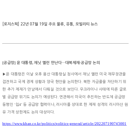
[로지스픽] 22년 07월 19일 주요 물류, 유통, 모빌리티 뉴스
[
]
,
·
공급망
윤 대통령
재닛 옐런 만난다
…
대북제재
공급망 논의
▶
윤 대통령은 이날 오후 용산 대통령실 청사에서 재닛 옐런 미국 재무장관을
.
접견하고 국제 경제 상황과 양국 현안을 논의한다
북한 자금줄을 차단하기 위
.
한 추가 제재가 만남에서 다뤄질 것으로 보인다
우크라이나 사태에 따른 글로
.
벌 공급망 위기도 논의가 예상된다
연관해서 미국이 추진하는 반도체 공급망
‘
4’
,
동맹인
칩
등 공급망 협력이나
러시아를 상대로 한 제재 성격의 러시아산 원
.
유 가격 상한제도 논의 대상이다
https://www.khan.co.kr/politics/politics-general/article/202207190745001