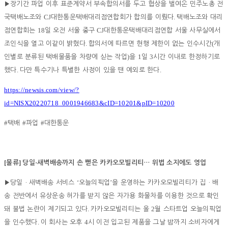
▶
장기간 파업 이후 표준계약서 부속합의서를 두고 협상을 벌여온 민주노총 전
CJ
.
국택배노조와
대한통운택배대리점연합회가 합의를 이뤘다
택배노조와 대리
18
CJ
점연합회는
일 오전 서울 중구
대한통운택배대리점연합 서울 사무실에서
.
(
조인식을 열고 이같이 밝혔다
합의서에 따르면 현행 제한이 없는 인수시간
개
)
1
3
인별로 분류된 택배물품을 차량에 싣는 작업
을
일
시간 이내로 한정하기로
.
.
했다
다만 특수기나 특별한 사정이 있을 땐 예외로 한다
https://newsis.com/view/?
id=NISX20220718_0001946683&cID=10201&pID=10200
#
#
#
택배
파업
대한통운
[
]
·
물류
당일
새벽배송까지 손 뻗은 카카오모빌리티
…
위법 소지에도 영업
‘
’
▶
당일
ㆍ
새벽배송 서비스
오늘의픽업
을 운영하는 카카오모빌리티가 집
ㆍ
배
송 전반에서 유상운송 허가를 받지 않은 자가용 화물차를 이용한 것으로 확인
.
2
돼 불법 논란이 제기되고 있다
카카오모빌리티는 올
월 스타트업 오늘의픽업
.
4
을 인수했다
이 회사는 오후
시 이전 입고된 제품을 그날 밤까지 소비자에게