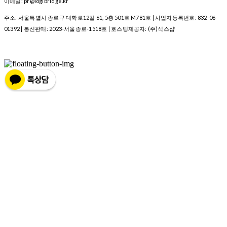
이메일: pr@logibridge.kr
주소: 서울특별시 종로구 대학로12길 61, 5층 501호 M781호 | 사업자등록번호:
832-06-
01392
| 통신판매:
2023-서울종로-1518호
| 호스팅제공자: (주)식스샵