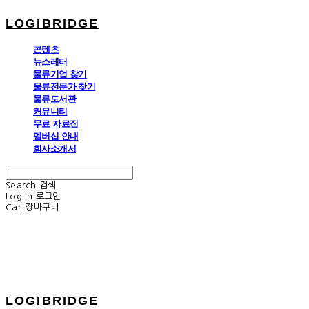
LOGIBRIDGE
콘텐츠
뉴스레터
물류기업 찾기
물류전문가 찾기
물류도서관
커뮤니티
무료 자료집
멤버십 안내
회사소개서
Search
검색
Log In
로그인
Cart
장바구니
LOGIBRIDGE