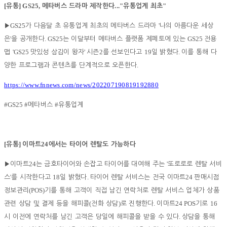
[
] GS25,
..."
"
유통
메타버스 드라마 제작한다
유통업계 최초
GS25
'
▶
가 다음달 초 유통업계 최초의 메타버스 드라마
나의 아름다운 세상
'
. GS25
GS25
은
을 공개한다
는 이달부터 메타버스 플랫폼 제페토에 있는
전용
'GS25
'
2
19
.
맵
맛있성 삼김이 왕자
시즌
를 선보인다고
일 밝혔다
이를 통해 다
.
양한 프로그램과 콘텐츠를 단계적으로 오픈한다
https://www.fnnews.com/news/202207190819192880
#GS25 #
#
메타버스
유통업계
[
]
24
유통
이마트
에서는 타이어 렌탈도 가능하다
24
'
▶
이마트
는 금호타이어와 손잡고 타이어를 대여해 주는
또로로로 렌탈 서비
'
18
.
24
스
를 시작한다고
일 밝혔다
타이어 렌탈 서비스는 전국 이마트
판매시점
(POS)
정보관리
기를 통해 고객이 직접 남긴 연락처로 렌탈 서비스 업체가 상품
(
)
.
24 POS
16
관련 상담 및 결제 등을 해피콜
전화 상담
로 진행한다
이마트
기로
.
시 이전에 연락처를 남긴 고객은 당일에 해피콜을 받을 수 있다
상담을 통해