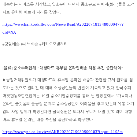
,
(
)
배송하는 서비스를 시작했고
입소문이 나면서 중소규모 판매자
셀러
들을 고객
.
사로 유치해 빠르게 자리를 잡았다
https://www.hankookilbo.com/News/Read/A2022071813480000477?
did=NA
#
#
#
당일배송
새벽배송
카카오모빌리티
[
]
"
"
물류
중소수퍼업계
대형마트 휴무일 온라인배송 허용 추진 중단해야
▶
공정거래위원회가 대형마트의 휴무일 온라인 배송과 관련한 규제 완화를 검
.
토하는 것으로 알려진 데 대해 소상공인들의 반발이 계속되고 있다
한국수퍼
19
"
마켓협동조합연합회는
일 중소기업중앙회를 통해 낸 입장문에서
가뜩이나
온라인 플랫폼의 불공정 문제로 중소상공인이 어려움을 겪고 있는데 유통 대기
"
업의 사업 범위가 확장된다면 골목상권은 또다시 무너져 내릴 것
이라며 대형
.
마트 휴무일 온라인 배송 추진을 중단하라고 촉구했다
https://www.yna.co.kr/view/AKR20220719030900003?input=1195m