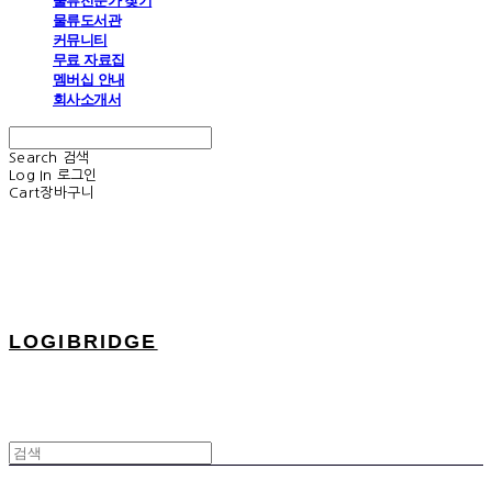
물류전문가 찾기
물류도서관
커뮤니티
무료 자료집
멤버십 안내
회사소개서
Search
검색
Log In
로그인
Cart
장바구니
LOGIBRIDGE