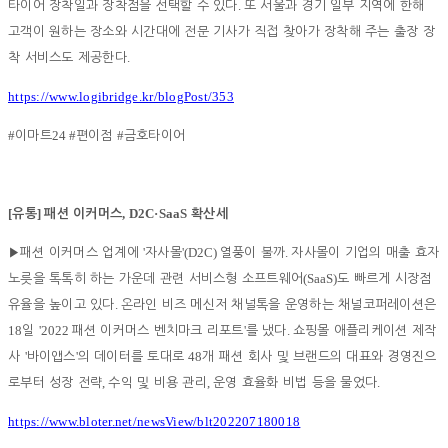
.
타이어 장착일과 장착점을 선택할 수 있다
또 서울과 경기 일부 지역에 한해
고객이 원하는 장소와 시간대에 전문 기사가 직접 찾아가 장착해 주는 출장 장
.
착 서비스도 제공한다
https://www.logibridge.kr/blogPost/353
#
24 #
#
이마트
편이점
금호타이어
[
]
, D2C·SaaS
유통
패션 이커머스
확산세
'
'(D2C)
.
▶
패션 이커머스 업계에
자사몰
열풍이 불까
자사몰이 기업의 매출 효자
(SaaS)
노릇을 톡톡히 하는 가운데 관련 서비스형 소프트웨어
도 빠르게 시장점
.
유율을 높이고 있다
온라인 비즈 메신저 채널톡을 운영하는 채널코퍼레이션은
18
'2022
'
.
일
패션 이커머스 벤치마크 리포트
를 냈다
쇼핑몰 애플리케이션 제작
'
'
48
사
바이앱스
의 데이터를 토대로
개 패션 회사 및 브랜드의 대표와 경영진으
,
,
.
로부터 성장 전략
수익 및 비용 관리
운영 효율화 비법 등을 물었다
https://www.bloter.net/newsView/blt202207180018