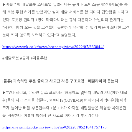
(
)
▶
자율주행 배달로봇 스타트업 뉴빌리티는 규제 샌드박스
규제유예제도
를 통
해 로봇 주행 허가를 받았지만 실제 배달 서비스를 할 때마다 답답함을 느끼고
.
1
.
있다
로봇당 관리자
명이 따라다니라는 규제 때문이다
뉴빌리티 관계자는
"
사람이 함께 오는 것을 고객들이 불편하게 생각할 수 있기 때문에 최대한 고객
"
.
눈에 띄지 않도록 노력하고 있다
고 설명했다
https://www.mk.co.kr/news/economy/view/2022/07/633044/
#
#
#
배달로봇
규제
자율주행
[
]
물류
과속하면 주문 줄이고 사고땐 자동 구조요청
…
배달라이더 돕는다
TV
,
(
▶
나 라디오
온라인 뉴스 포털에서 하루에도 몇번씩 배달라이더
이하 배달
)
.
19(COVID-19)
(
)
원
들의 사고 소식을 접한다
코로나
팬데믹
세계적대유행
이후
1
1
크게 늘어난 배달 주문건수에
분
초가 아까운 배달원들은 위험한 곡예운전
.
.
을 계속한다
이륜차 특성상 큰 사고로 이어지기 부지기수다
https://news.mt.co.kr/mtview.php?no=2022070521041757175