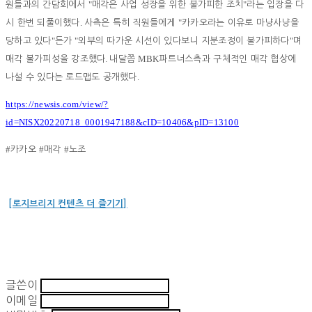
"
"
원들과의 간담회에서
매각은 사업 성장을 위한 불가피한 조치
라는 입장을 다
.
"
시 한번 되풀이했다
사측은 특히 직원들에게
카카오라는 이유로 마냥사냥을
"
"
"
당하고 있다
든가
외부의 따가운 시선이 있다보니 지분조정이 불가피하다
며
.
MBK
매각 불가피성을 강조했다
내달쯤
파트너스측과 구체적인 매각 협상에
.
나설 수 있다는 로드맵도 공개했다
https://newsis.com/view/?
id=NISX20220718_0001947188&cID=10406&pID=13100
#
#
#
카카오
매각
노조
[로지브리지 컨텐츠 더 즐기기]
글쓴이
이메일