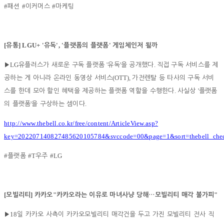
#
#
#
패션
이커머스
마케팅
[
] LGU+ '
', '
'
유통
유독
플랫폼의 플랫폼
게임체인저 될까
LG
'
'
.
▶
유플러스가 새로운 구독 플랫폼
유독
을 공개했다
직접 구독 서비스를 제
(OTT),
공하는 게 아니라 온라인 동영상 서비스
가전렌탈 등 타사의 구독 서비
.
'
스를 한데 모아 할인 혜택을 제공하는 플랫폼 역할을 수행한다
사실상
플랫폼
'
.
의 플랫폼
을 구상하는 셈이다
http://www.thebell.co.kr/free/content/ArticleView.asp?
key=202207140827485620105784&svccode=00&page=1&sort=thebell_che
#
#T
#LG
플랫폼
우주
[
]
"
"
모빌리티
카카오
카카오라는 이유로 마녀사냥 당해
…
모빌리티 매각 불가피
18
▶
일 카카오 사측이 카카오모빌리티 매각건을 두고 가진 모빌리티 전사 직