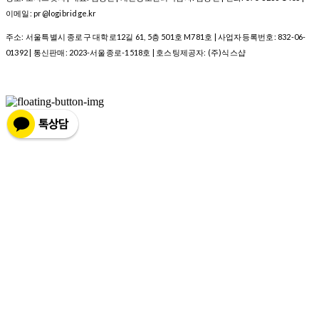
이메일: pr@logibridge.kr
주소: 서울특별시 종로구 대학로12길 61, 5층 501호 M781호 | 사업자등록번호:
832-06-
01392
| 통신판매:
2023-서울종로-1518호
| 호스팅제공자: (주)식스샵