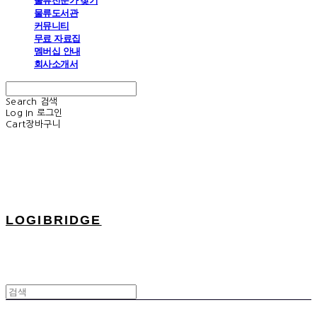
물류전문가 찾기
물류도서관
커뮤니티
무료 자료집
멤버십 안내
회사소개서
Search
검색
Log In
로그인
Cart
장바구니
LOGIBRIDGE