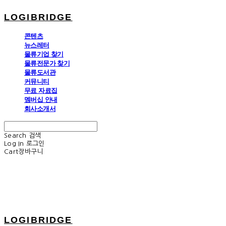
LOGIBRIDGE
콘텐츠
뉴스레터
물류기업 찾기
물류전문가 찾기
물류도서관
커뮤니티
무료 자료집
멤버십 안내
회사소개서
Search
검색
Log In
로그인
Cart
장바구니
LOGIBRIDGE