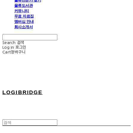
물류전문가 찾기
물류도서관
커뮤니티
무료 자료집
멤버십 안내
회사소개서
Search
검색
Log In
로그인
Cart
장바구니
LOGIBRIDGE