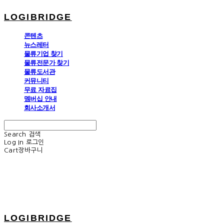
LOGIBRIDGE
콘텐츠
뉴스레터
물류기업 찾기
물류전문가 찾기
물류도서관
커뮤니티
무료 자료집
멤버십 안내
회사소개서
Search
검색
Log In
로그인
Cart
장바구니
LOGIBRIDGE