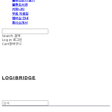
물류전문가 찾기
물류도서관
커뮤니티
무료 자료집
멤버십 안내
회사소개서
Search
검색
Log In
로그인
Cart
장바구니
LOGIBRIDGE