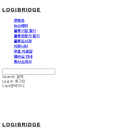
LOGIBRIDGE
콘텐츠
뉴스레터
물류기업 찾기
물류전문가 찾기
물류도서관
커뮤니티
무료 자료집
멤버십 안내
회사소개서
Search
검색
Log In
로그인
Cart
장바구니
LOGIBRIDGE