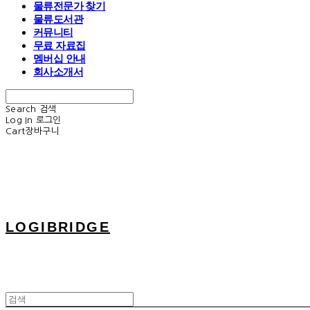
물류전문가 찾기
물류도서관
커뮤니티
무료 자료집
멤버십 안내
회사소개서
Search
검색
Log In
로그인
Cart
장바구니
LOGIBRIDGE