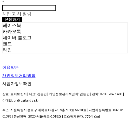
-
재입고 시 알림
신청하기
페이스북
카카오톡
네이버 블로그
밴드
라인
이용약관
개인정보처리방침
사업자정보확인
상호: 로지브릿지 | 대표: 김동민 | 개인정보관리책임자: 김동민 | 전화: 070-8286-1403 |
이메일: pr@logibridge.kr
주소: 서울특별시 종로구 대학로12길 61, 5층 501호 M781호 | 사업자등록번호:
832-06-
01392
| 통신판매:
2023-서울종로-1518호
| 호스팅제공자: (주)식스샵