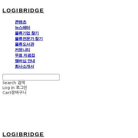
LOGIBRIDGE
콘텐츠
뉴스레터
물류기업 찾기
물류전문가 찾기
물류도서관
커뮤니티
무료 자료집
멤버십 안내
회사소개서
Search
검색
Log In
로그인
Cart
장바구니
LOGIBRIDGE