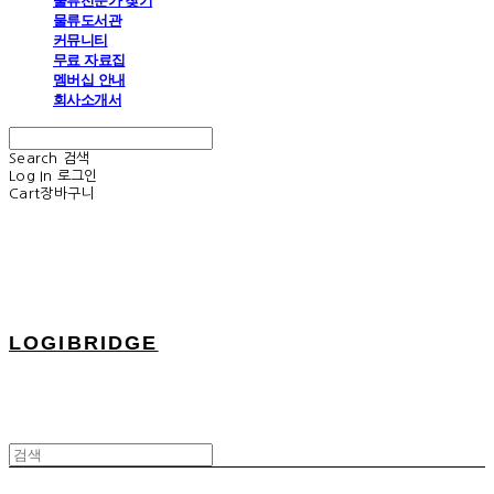
물류전문가 찾기
물류도서관
커뮤니티
무료 자료집
멤버십 안내
회사소개서
Search
검색
Log In
로그인
Cart
장바구니
LOGIBRIDGE