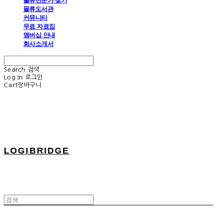
물류전문가 찾기
물류도서관
커뮤니티
무료 자료집
멤버십 안내
회사소개서
Search
검색
Log In
로그인
Cart
장바구니
LOGIBRIDGE