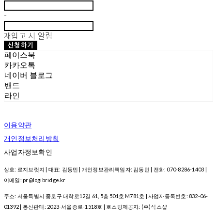
-
재입고 시 알림
신청하기
페이스북
카카오톡
네이버 블로그
밴드
라인
이용약관
개인정보처리방침
사업자정보확인
상호: 로지브릿지 | 대표: 김동민 | 개인정보관리책임자: 김동민 | 전화: 070-8286-1403 |
이메일: pr@logibridge.kr
주소: 서울특별시 종로구 대학로12길 61, 5층 501호 M781호 | 사업자등록번호:
832-06-
01392
| 통신판매:
2023-서울종로-1518호
| 호스팅제공자: (주)식스샵