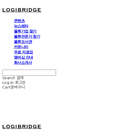
LOGIBRIDGE
콘텐츠
뉴스레터
물류기업 찾기
물류전문가 찾기
물류도서관
커뮤니티
무료 자료집
멤버십 안내
회사소개서
Search
검색
Log In
로그인
Cart
장바구니
LOGIBRIDGE