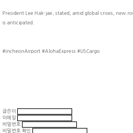
President Lee Hak-jae, stated, amid global crises, new ro
is anticipated.
#IncheonAirport #AlohaExpress #USCargo
글쓴이
이메일
비밀번호
비밀번호 확인