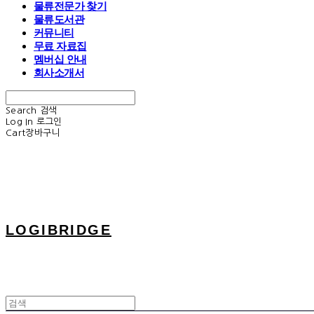
물류전문가 찾기
물류도서관
커뮤니티
무료 자료집
멤버십 안내
회사소개서
Search
검색
Log In
로그인
Cart
장바구니
LOGIBRIDGE