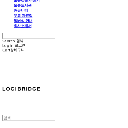
물류전문가 찾기
물류도서관
커뮤니티
무료 자료집
멤버십 안내
회사소개서
Search
검색
Log In
로그인
Cart
장바구니
LOGIBRIDGE