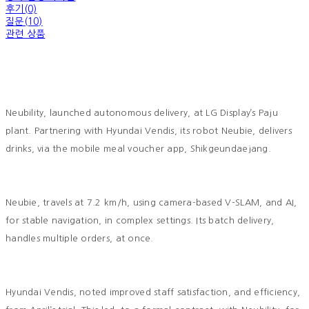
후기(0)
질문(10)
관련 상품
Neubility, launched autonomous delivery, at LG Display’s Paju
plant. Partnering with Hyundai Vendis, its robot Neubie, delivers
drinks, via the mobile meal voucher app, Shikgeundaejang.
Neubie, travels at 7.2 km/h, using camera-based V-SLAM, and AI,
for stable navigation, in complex settings. Its batch delivery,
handles multiple orders, at once.
Hyundai Vendis, noted improved staff satisfaction, and efficiency,