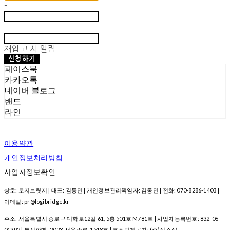
-
-
재입고 시 알림
신청하기
페이스북
카카오톡
네이버 블로그
밴드
라인
이용약관
개인정보처리방침
사업자정보확인
상호: 로지브릿지 | 대표: 김동민 | 개인정보관리책임자: 김동민 | 전화: 070-8286-1403 |
이메일: pr@logibridge.kr
주소: 서울특별시 종로구 대학로12길 61, 5층 501호 M781호 | 사업자등록번호:
832-06-
01392
| 통신판매:
2023-서울종로-1518호
| 호스팅제공자: (주)식스샵