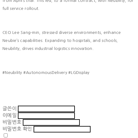
from April’s trial. This led, to a formal contract, with Neubility, for
full service rollout.
CEO Lee Sang-min, stressed diverse environments, enhance
Neubie’s capabilities. Expanding to hospitals, and schools,
Neubility, drives industrial logistics innovation.
#Neubility #AutonomousDelivery #LGDisplay
글쓴이
이메일
비밀번호
비밀번호 확인