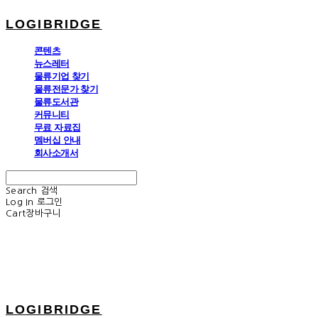
LOGIBRIDGE
콘텐츠
뉴스레터
물류기업 찾기
물류전문가 찾기
물류도서관
커뮤니티
무료 자료집
멤버십 안내
회사소개서
Search
검색
Log In
로그인
Cart
장바구니
LOGIBRIDGE