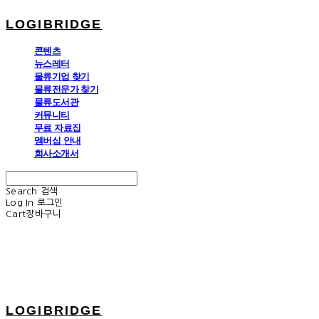
LOGIBRIDGE
콘텐츠
뉴스레터
물류기업 찾기
물류전문가 찾기
물류도서관
커뮤니티
무료 자료집
멤버십 안내
회사소개서
Search
검색
Log In
로그인
Cart
장바구니
LOGIBRIDGE