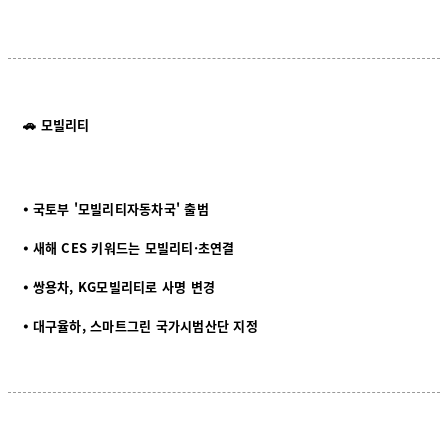
🚗 모빌리티
⦁
국토부 '모빌리티자동차국' 출범
⦁
새해 CES 키워드는 모빌리티·초연결
⦁
쌍용차, KG모빌리티로 사명 변경
⦁
대구율하, 스마트그린 국가시범산단 지정