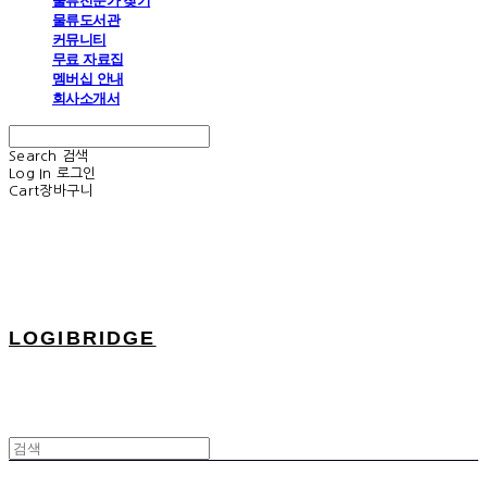
물류전문가 찾기
물류도서관
커뮤니티
무료 자료집
멤버십 안내
회사소개서
Search
검색
Log In
로그인
Cart
장바구니
LOGIBRIDGE