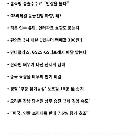
⦁ 홈쇼핑 송출수수료 "인상을 높다"
⦁ GS리테일 등급전망 하향, 왜?
⦁ 티몬 인수 큐텐, 인터파크 쇼핑도 품는다
⦁ 편의점 3사 내년 1월부터 택배값 300원↑
⦁ 만나플러스, GS25·GS더프레시 배달 맡는다
⦁ 온라인 띄우기 나선 신세계 남매
⦁ 중국 쇼핑몰 테무의 인기 비결
⦁ 경찰 '쿠팡 점거농성' 노조원 18명 檢 송치
⦁ 오리온 장남 담서원 상무 승진 ‘3세 경영 속도’
⦁ "미국, 연말 쇼핑대목 판매 7.6% 증가 호조"