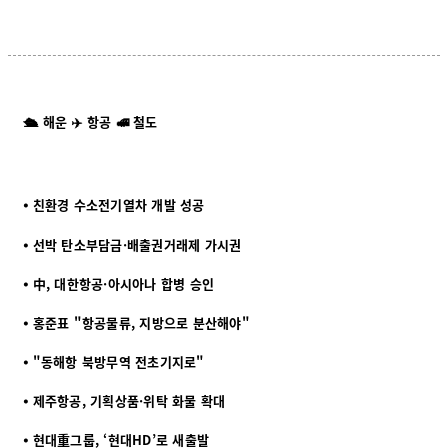
🛳️ 해운 ✈️ 항공 🚅 철도
⦁ 친환경 수소전기열차 개발 성공
⦁
선박 탄소부담금·배출권거래제 가시권
⦁
中, 대한항공·아시아나 합병 승인
⦁
홍준표 "항공물류, 지방으로 분산해야"
⦁
"동해항 북방무역 전초기지로"
⦁
제주항공, 기획상품·위탁 화물 확대
⦁
현대重그룹, ‘현대HD’로 새출발