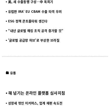
⦁ 美, 새 수출동맹 구성…中 옥죄기
⦁
유럽판 IRA’ EU CBAM 수출 타격 우려
⦁
ESG 정책 콘트롤타워 생긴다
⦁
“내년 글로벌 해킹 조직 공격 증가할 것”
⦁
'글로벌 공급망 허브'로 부상한 브라질
🛍️ 유통
⦁ 해 넘기는 온라인 플랫폼 심사지침
⦁ 성장세 꺾인 이커머스, 업계 재편 속도전