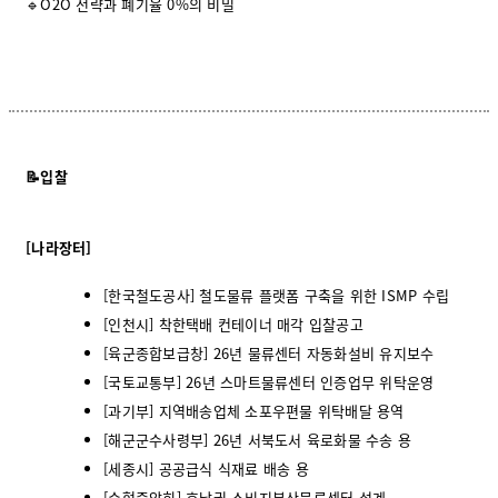
🔹O2O 전략과 폐기율 0%의 비밀
📝입찰
[나라장터]
[한국철도공사] 철도물류 플랫폼 구축을 위한 ISMP 수립
[인천시] 착한택배 컨테이너 매각 입찰공고
[육군종합보급창] 26년 물류센터 자동화설비 유지보수
[국토교통부] 26년 스마트물류센터 인증업무 위탁운영
[과기부] 지역배송업체 소포우편물 위탁배달 용역
[해군군수사령부] 26년 서북도서 육로화물 수송 용
[세종시] 공공급식 식재료 배송 용
[수협중앙회] 호남권 소비지분산물류센터 설계