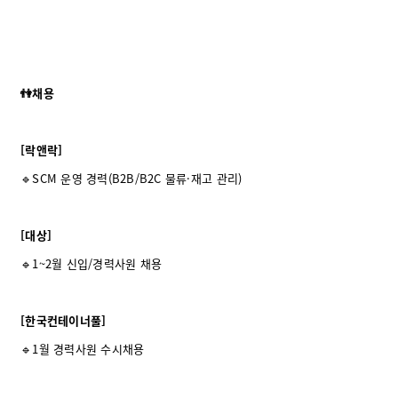
👫채용
[락앤락]
🔹SCM 운영 경력(B2B/B2C 물류
·
재고 관리)
[대상]
🔹1~2월 신입/경력사원 채용
[한국컨테이너풀]
🔹1월 경력사원 수시채용