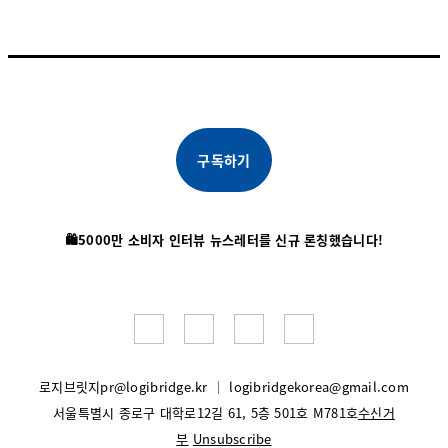
구독하기
🛍️5000만 소비자 인터뷰 뉴스레터를 신규 론칭했습니다!
로지브릿지
pr@logibridge.kr
│
logibridgekorea@gmail.com
서울특별시 종로구 대학로12길 61, 5층 501호 M781호
수신거
부
Unsubscribe