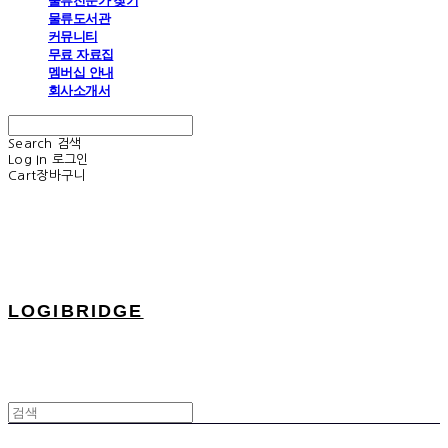
물류전문가 찾기
물류도서관
커뮤니티
무료 자료집
멤버십 안내
회사소개서
Search
검색
Log In
로그인
Cart
장바구니
LOGIBRIDGE