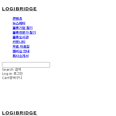
LOGIBRIDGE
콘텐츠
뉴스레터
물류기업 찾기
물류전문가 찾기
물류도서관
커뮤니티
무료 자료집
멤버십 안내
회사소개서
Search
검색
Log In
로그인
Cart
장바구니
LOGIBRIDGE