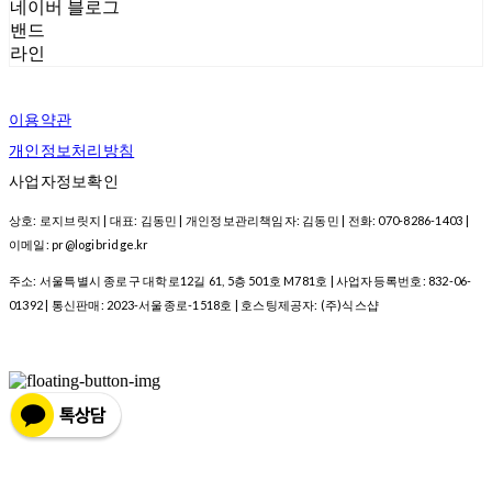
네이버 블로그
밴드
라인
이용약관
개인정보처리방침
사업자정보확인
상호: 로지브릿지 | 대표: 김동민 | 개인정보관리책임자: 김동민 | 전화: 070-8286-1403 |
이메일: pr@logibridge.kr
주소: 서울특별시 종로구 대학로12길 61, 5층 501호 M781호 | 사업자등록번호:
832-06-
01392
| 통신판매:
2023-서울종로-1518호
| 호스팅제공자: (주)식스샵