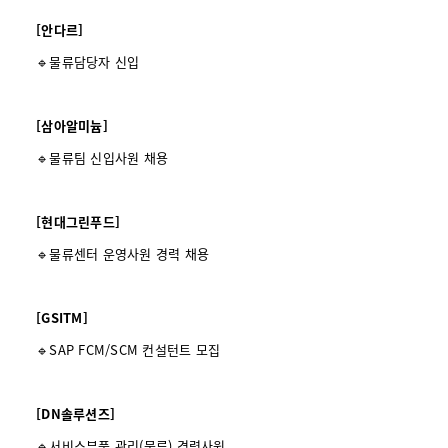
[안다르]
🔹물류담당자 신입
[삼아알미늄]
🔹물류팀 신입사원 채용
[현대그린푸드]
🔹물류센터 운영사원 경력 채용
[GSITM]
🔹SAP FCM/SCM 컨설턴트 모집
[DN솔루션즈]
🔹서비스부품 관리(물류) 경력사원