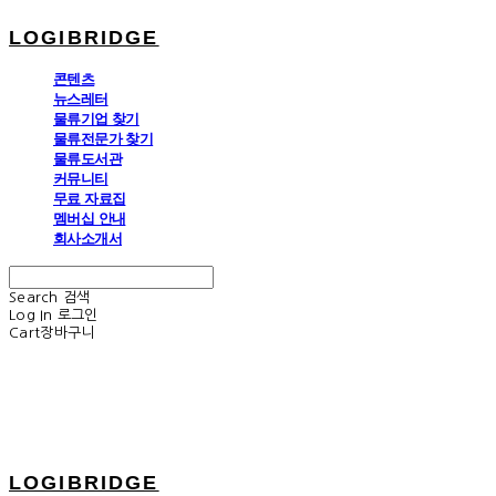
LOGIBRIDGE
콘텐츠
뉴스레터
물류기업 찾기
물류전문가 찾기
물류도서관
커뮤니티
무료 자료집
멤버십 안내
회사소개서
Search
검색
Log In
로그인
Cart
장바구니
LOGIBRIDGE