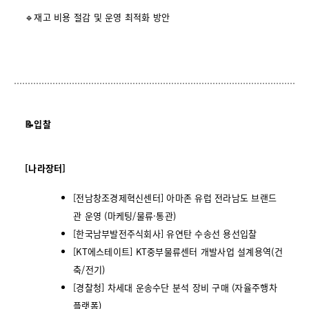
🔹재고 비용 절감 및 운영 최적화 방안
📝입찰
[나라장터]
[전남창조경제혁신센터] 아마존 유럽 전라남도 브랜드
관 운영 (마케팅/물류·통관)
[한국남부발전주식회사] 유연탄 수송선 용선입찰
[KT에스테이트] KT중부물류센터 개발사업 설계용역(건
축/전기)
[경찰청] 차세대 운송수단 분석 장비 구매 (자율주행차
플랫폼)