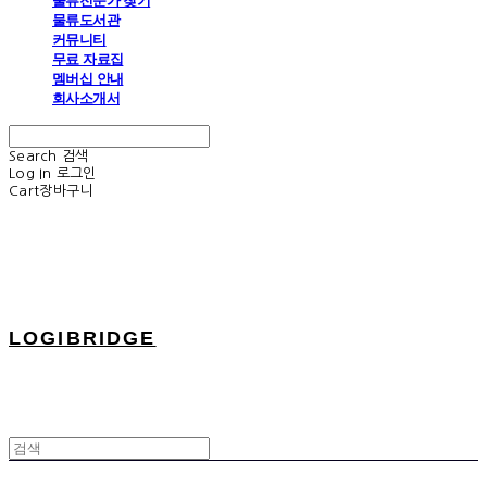
물류전문가 찾기
물류도서관
커뮤니티
무료 자료집
멤버십 안내
회사소개서
Search
검색
Log In
로그인
Cart
장바구니
LOGIBRIDGE