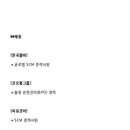
👫채용
[한국콜마]
🔹글로벌 SCM 경력사원
[코오롱그룹]
🔹물류 운영관리(BPO) 경력
[피유코어]
🔹SCM 경력사원