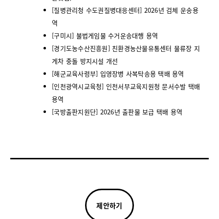
[질병관리청 수도권질병대응센터] 2026년 검체 운송용
역
[구미시] 불법게임물 수거운송대행 용역
[경기도농수산진흥원] 친환경농산물유통센터 물류장 지
게차 충돌 방지시설 개선
[해군교육사령부] 입영장병 사복탁송용 택배 용역
[인천광역시교육청] 인천서부교육지원청 문서수발 택배
용역
[국방출판지원단] 2026년 출판물 보급 택배 용역
제안하기