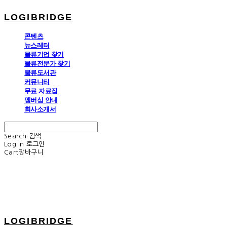
LOGIBRIDGE
콘텐츠
뉴스레터
물류기업 찾기
물류전문가 찾기
물류도서관
커뮤니티
무료 자료집
멤버십 안내
회사소개서
Search
검색
Log In
로그인
Cart
장바구니
LOGIBRIDGE