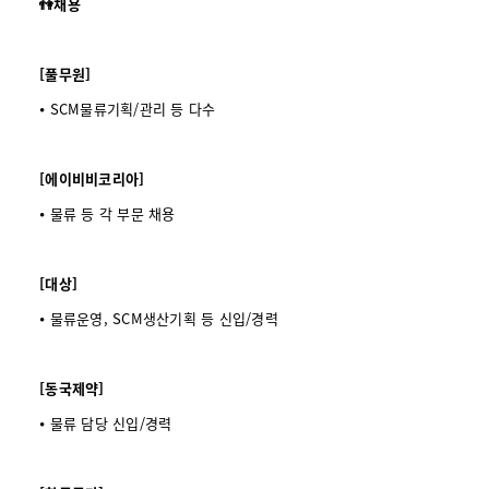
👫채용
[풀무원]
⦁ SCM물류기획/관리 등 다수
[에이비비코리아]
⦁ 물류 등 각 부문 채용
[대상]
⦁ 물류운영, SCM생산기획 등 신입/경력
[동국제약]
⦁ 물류 담당 신입/경력