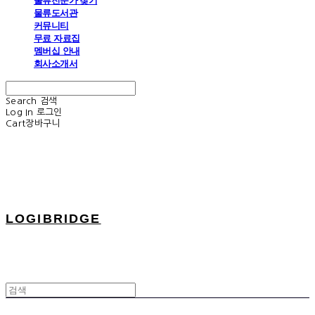
물류전문가 찾기
물류도서관
커뮤니티
무료 자료집
멤버십 안내
회사소개서
Search
검색
Log In
로그인
Cart
장바구니
LOGIBRIDGE