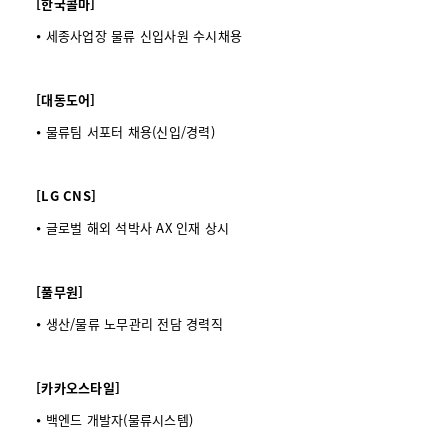
[한국콜마]
⦁ 세종사업장 물류 신입사원 수시채용
[대동도어]
⦁ 물류팀 서포터 채용(신입/경력)
[LG CNS]
⦁ 글로벌 해외 석박사 AX 인재 상시
[풀무원]
⦁ 생산/물류 노무관리 전담 경력직
[카카오스타일]
⦁ 백엔드 개발자(물류시스템)