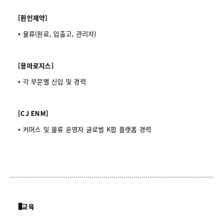
[환인제약]
⦁ 물류(원료, 입출고, 관리자)
[용마로지스]
⦁ 각 부문별 신입 및 경력
[CJ ENM]
⦁ 커머스 및 물류 운영자 글로벌 K팝 플랫폼 경력
🖥️교육