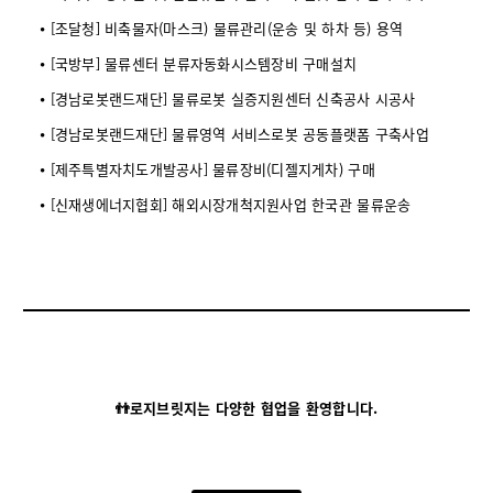
⦁ [조달청] 비축물자(마스크) 물류관리(운송 및 하차 등) 용역
⦁ [국방부] 물류센터 분류자동화시스템장비 구매설치
⦁ [경남로봇랜드재단] 물류로봇 실증지원센터 신축공사 시공사
⦁ [경남로봇랜드재단] 물류영역 서비스로봇 공동플랫폼 구축사업
⦁ [제주특별자치도개발공사] 물류장비(디젤지게차) 구매
⦁ [신재생에너지협회] 해외시장개척지원사업 한국관 물류운송
👬로지브릿지는 다양한 협업을 환영합니다.