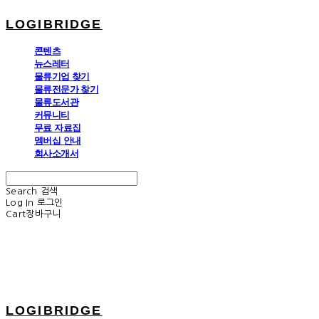
LOGIBRIDGE
콘텐츠
뉴스레터
물류기업 찾기
물류전문가 찾기
물류도서관
커뮤니티
무료 자료집
멤버십 안내
회사소개서
Search
검색
Log In
로그인
Cart
장바구니
LOGIBRIDGE