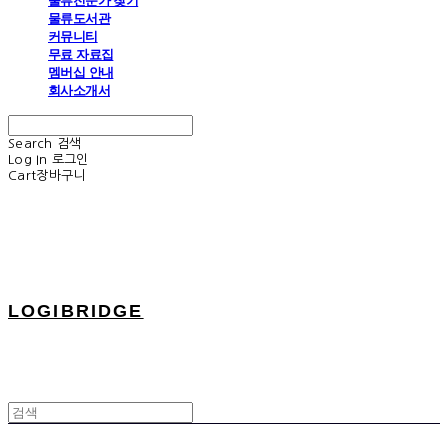
물류전문가 찾기
물류도서관
커뮤니티
무료 자료집
멤버십 안내
회사소개서
Search
검색
Log In
로그인
Cart
장바구니
LOGIBRIDGE