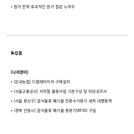
⦁ 원가 전략 효과적인 원가 절감 노하우
📝입찰
[나라장터]
⦁ [둔내농협] 디팔레타이저 구매설치
⦁ [서울교통공사] 지하철 물류사업 기본구상 및 타당성조사
⦁ [서울 용산구] 음식물류 폐기물 전용수거용기 세척 대행용역
⦁ [경북 안동시] 음식물류 폐기물 종량기(RFID) 구입