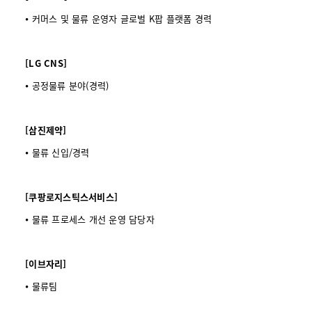
⦁ 커머스 및 물류 운영자 글로벌 K팝 플랫폼 경력
[LG CNS]
⦁ 공정물류 분야(경력)
[삼진제약]
⦁ 물류 신입/경력
[쿠팡로지스틱스서비스]
⦁ 물류 프로세스 개선 운영 담당자
[이브자리]
⦁ 물류팀