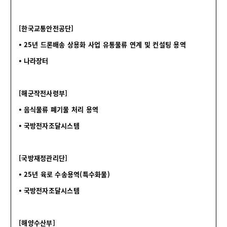
[한국교통안전공단]
⦁
25년 드론배송 상용화 사업 유통물류 연계 및 컨설팅 용역
⦁
나라장터
[해군작전사령부]
⦁
음식물류 폐기물 처리 용역
⦁
국방전자조달시스템
[국방재정관리단]
⦁ 25년 육로 수송용역(특수화물)
⦁
국방전자조달시스템
[해양수산부]