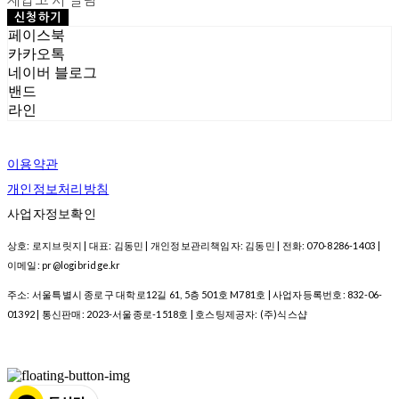
재입고 시 알림
신청하기
페이스북
카카오톡
네이버 블로그
밴드
라인
이용약관
개인정보처리방침
사업자정보확인
상호: 로지브릿지 | 대표: 김동민 | 개인정보관리책임자: 김동민 | 전화: 070-8286-1403 |
이메일: pr@logibridge.kr
주소: 서울특별시 종로구 대학로12길 61, 5층 501호 M781호 | 사업자등록번호:
832-06-
01392
| 통신판매:
2023-서울종로-1518호
| 호스팅제공자: (주)식스샵