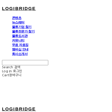
LOGIBRIDGE
콘텐츠
뉴스레터
물류기업 찾기
물류전문가 찾기
물류도서관
커뮤니티
무료 자료집
멤버십 안내
회사소개서
Search
검색
Log In
로그인
Cart
장바구니
LOGIBRIDGE