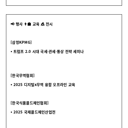
📢 행사 👨‍🏫 교육 🎪 전시
[삼정KPMG]
⦁ 트럼프 2.0 시대 국세∙관세∙통상 전략 세미나
[한국무역협회]
⦁ 2025 디지털x무역 융합 오프라인 교육
[한국식품콜드체인협회]
⦁ 2025 국제콜드체인산업전