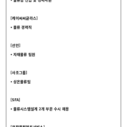
[케이씨씨글라스]
⦁ 물류 경력직
[선인]
⦁ 자재물류 팀원
[사조그룹]
⦁ 상온물류팀
[SFA]
⦁ 물류시스템설계 2개 부문 수시 채용
[쿠팡풀필먼트서비스]