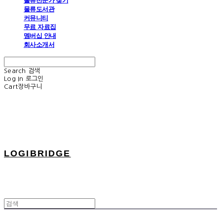
물류전문가 찾기
물류도서관
커뮤니티
무료 자료집
멤버십 안내
회사소개서
Search
검색
Log In
로그인
Cart
장바구니
LOGIBRIDGE