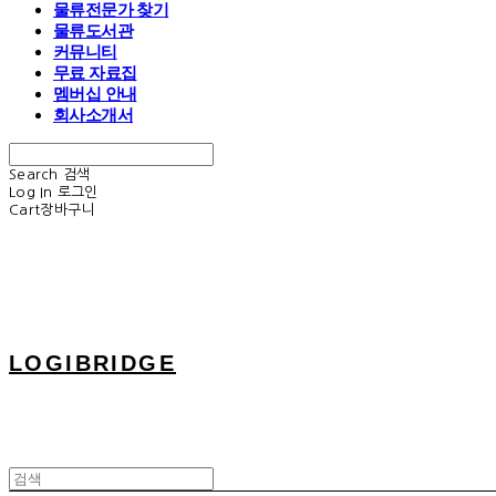
물류전문가 찾기
물류도서관
커뮤니티
무료 자료집
멤버십 안내
회사소개서
Search
검색
Log In
로그인
Cart
장바구니
LOGIBRIDGE