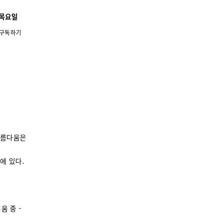
0 목요일
구독하기
아름다움은
에 있다.
움 중 -