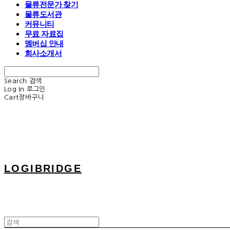
물류전문가 찾기
물류도서관
커뮤니티
무료 자료집
멤버십 안내
회사소개서
Search
검색
Log In
로그인
Cart
장바구니
LOGIBRIDGE