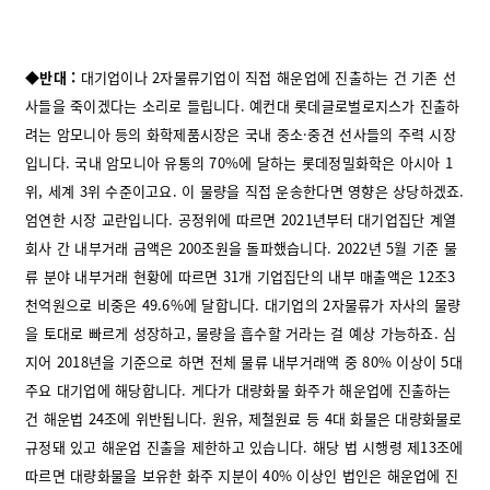
◆반대 :
대기업이나 2자물류기업이 직접 해운업에 진출하는 건 기존 선
사들을 죽이겠다는 소리로 들립니다. 예컨대 롯데글로벌로지스가 진출하
려는 암모니아 등의 화학제품시장은 국내 중소·중견 선사들의 주력 시장
입니다. 국내 암모니아 유통의 70%에 달하는 롯데정밀화학은 아시아 1
위, 세계 3위 수준이고요. 이 물량을 직접 운송한다면 영향은 상당하겠죠.
엄연한 시장 교란입니다. 공정위에 따르면 2021년부터 대기업집단 계열
회사 간 내부거래 금액은 200조원을 돌파했습니다. 2022년 5월 기준 물
류 분야 내부거래 현황에 따르면 31개 기업집단의 내부 매출액은 12조3
천억원으로 비중은 49.6%에 달합니다. 대기업의 2자물류가 자사의 물량
을 토대로 빠르게 성장하고, 물량을 흡수할 거라는 걸 예상 가능하죠. 심
지어 2018년을 기준으로 하면 전체 물류 내부거래액 중 80% 이상이 5대
주요 대기업에 해당합니다. 게다가 대량화물 화주가 해운업에 진출하는
건 해운법 24조에 위반됩니다. 원유, 제철원료 등 4대 화물은 대량화물로
규정돼 있고 해운업 진출을 제한하고 있습니다. 해당 법 시행령 제13조에
따르면 대량화물을 보유한 화주 지분이 40% 이상인 법인은 해운업에 진