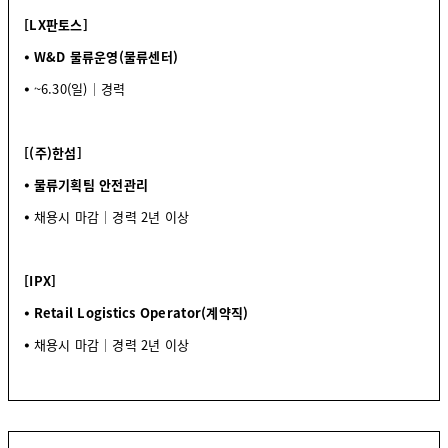
[LX판토스]
⦁ W&D 물류운영(물류센터)
⦁
~6.30(일)│경력
[(주)한섬]
⦁ 물류기획팀 안전관리
⦁
채용시 마감│경력 2년 이상
[IPX]
⦁ Retail Logistics Operator(계약직)
⦁
채용시 마감│경력 2년 이상