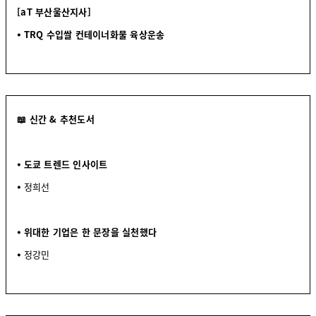
[aT 부산울산지사]
⦁ TRQ 수입쌀 컨테이너화물 육상운송
📖 신간 & 추천도서
⦁ 도쿄 트렌드 인사이트
⦁
정희선
⦁ 위대한 기업은 한 문장을 실천했다
⦁
정강민