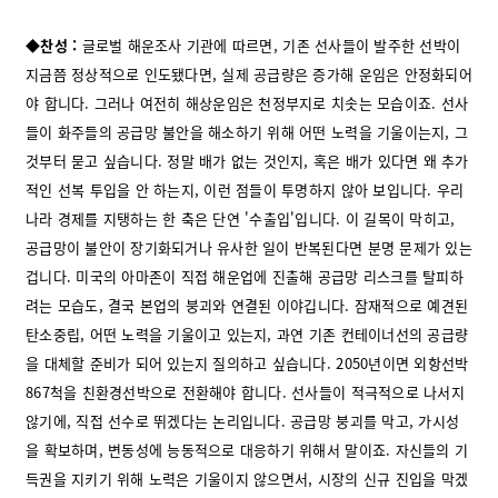
◆찬성 :
글로벌 해운조사 기관에 따르면, 기존 선사들이 발주한 선박이
지금쯤 정상적으로 인도됐다면, 실제 공급량은 증가해 운임은 안정화되어
야 합니다. 그러나 여전히 해상운임은 천정부지로 치솟는 모습이죠. 선사
들이 화주들의 공급망 불안을 해소하기 위해 어떤 노력을 기울이는지, 그
것부터 묻고 싶습니다. 정말 배가 없는 것인지, 혹은 배가 있다면 왜 추가
적인 선복 투입을 안 하는지, 이런 점들이 투명하지 않아 보입니다. 우리
나라 경제를 지탱하는 한 축은 단연 '수출입'입니다. 이 길목이 막히고,
공급망이 불안이 장기화되거나 유사한 일이 반복된다면 분명 문제가 있는
겁니다. 미국의 아마존이 직접 해운업에 진출해 공급망 리스크를 탈피하
려는 모습도, 결국 본업의 붕괴와 연결된 이야깁니다. 잠재적으로 예견된
탄소중립, 어떤 노력을 기울이고 있는지, 과연 기존 컨테이너선의 공급량
을 대체할 준비가 되어 있는지 질의하고 싶습니다. 2050년이면 외항선박
867척을 친환경선박으로 전환해야 합니다. 선사들이 적극적으로 나서지
않기에, 직접 선수로 뛰겠다는 논리입니다. 공급망 붕괴를 막고, 가시성
을 확보하며, 변동성에 능동적으로 대응하기 위해서 말이죠. 자신들의 기
득권을 지키기 위해 노력은 기울이지 않으면서, 시장의 신규 진입을 막겠