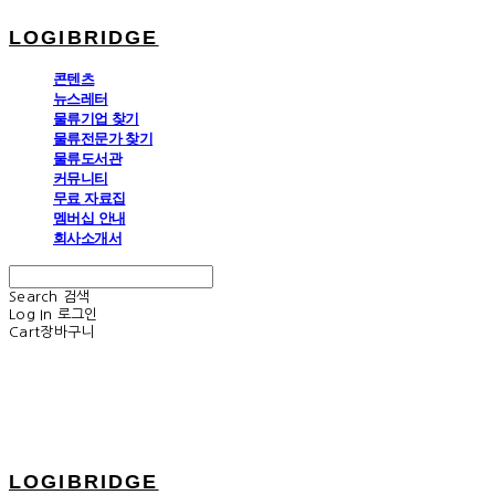
LOGIBRIDGE
콘텐츠
뉴스레터
물류기업 찾기
물류전문가 찾기
물류도서관
커뮤니티
무료 자료집
멤버십 안내
회사소개서
Search
검색
Log In
로그인
Cart
장바구니
LOGIBRIDGE