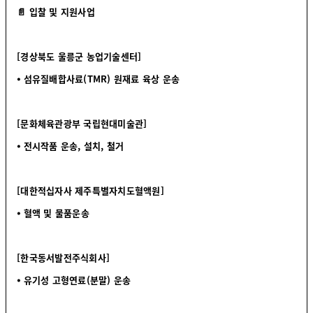
📄 입찰 및 지원사업
[경상북도 울릉군 농업기술센터]
⦁ 섬유질배합사료(TMR) 원재료 육상 운송
[문화체육관광부 국립현대미술관]
⦁ 전시작품 운송, 설치, 철거
[대한적십자사 제주특별자치도혈액원]
⦁ 혈액 및 물품운송
[한국동서발전주식회사]
⦁ 유기성 고형연료(분말) 운송