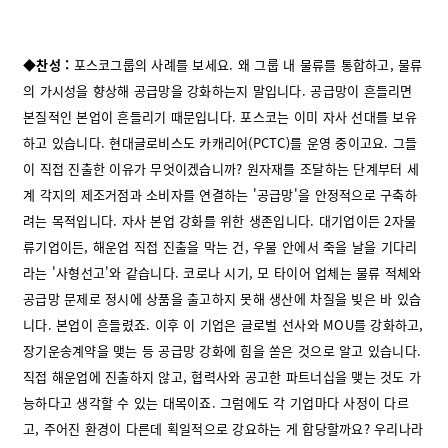
◆찬성 :
포스코그룹의 사례를 보세요. 왜 그룹 내 물류를 통합하고, 물류
의 가시성을 향상해 공급망을 강화하는지 말입니다. 공급망이 흔들리면
본질적인 본업이 흔들리기 때문입니다. 포스코는 이미 자사 선대를 보유
하고 있습니다. 현대글로비스도 카캐리어(PCTC)를 운영 중이고요. 그들
이 직접 진출한 이유가 무엇이겠습니까? 원자재를 조달하는 단계부터 세
계 각지의 제조거점과 소비자를 연결하는 '공급망'을 안정적으로 구축하
려는 목적입니다. 자사 본업 강화를 위한 생존입니다. 대기업이든 2자물
류기업이든, 해운업 직접 진출을 막는 건, 우물 안에서 죽을 날을 기다리
라는 '사형선고'와 같습니다. 코로나 시기, 모 타이어 업체는 물류 적체와
공급망 문제로 정시에 상품을 출고하지 못해 생산에 차질을 빚은 바 있습
니다. 본업이 흔들렸죠. 이후 이 기업은 글로벌 선사와 MOU를 강화하고,
장기운송계약을 맺는 등 공급망 강화에 힘을 쏟은 것으로 알고 있습니다.
직접 해운업에 진출하지 않고, 협력사와 공고한 파트너십을 맺는 것도 가
능하다고 생각할 수 있는 대목이죠. 그럼에도 각 기업마다 사정이 다르
고, 주어진 환경이 다른데 획일적으로 강요하는 게 합당할까요? 우리나라