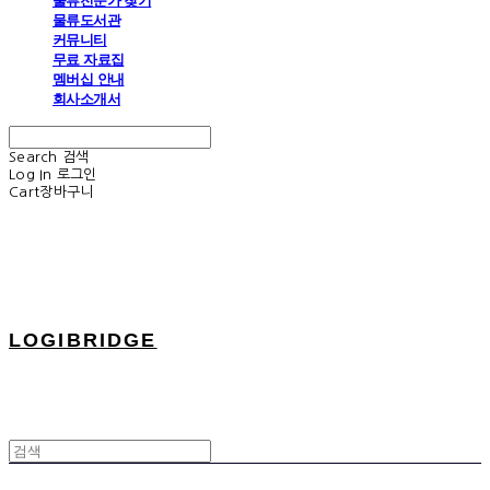
물류전문가 찾기
물류도서관
커뮤니티
무료 자료집
멤버십 안내
회사소개서
Search
검색
Log In
로그인
Cart
장바구니
LOGIBRIDGE