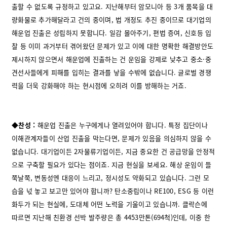
출할 수 없도록 규정하고 있고요. 지난해부터 암모니아 등 3개 품목을 대
량화물로 추가해달라고 건의 중이며, 법 개정도 추진 중이므로 대기업의
해운업 진출은 성립하지 못합니다. 일감 몰아주기, 편법 증여, 신호등 입
찰 등 이미 과거부터 겪어왔던 문제가 있고 이에 대한 명확한 해결방안도
제시하지 않으면서 해운업에 진출하는 건 운임을 강제로 낮추고 중소·중
견선사들에게 피해를 입히는 결과를 낳을 수밖에 없습니다. 글로벌 경쟁
력을 더욱 강화해야 하는 현시점에 오히려 이를 방해하는 거죠.
◆찬성 :
해운업 진출은 누구에게나 열려있어야 합니다. 특정 집단이나
이해관계자들이 산업 진출을 막는다면, 문제가 있음을 의심하지 않을 수
없습니다. 대기업이든 2자물류기업이든, 지금 중요한 건 공급망을 안정적
으로 구축할 필요가 있다는 점이죠. 지금 현실을 보세요. 해상 운임이 들
쭉날쭉, 변동성엔 대응이 느리고, 정시성도 약화되고 있습니다. 그런 모
습을 넋 놓고 보고만 있어야 합니까? 탄소중립이나 RE100, ESG 등 이런
화두가 되는 현실에, 도대체 어떤 노력을 기울이고 있습니까. 클락슨에
따르면 지난해 친환경 선박 발주량은 총 4453만톤(694척)인데, 이중 한