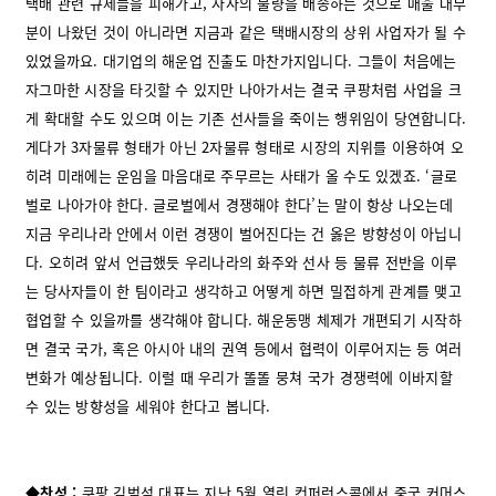
택배 관련 규제들을 피해가고, 자사의 물량을 배송하는 것으로 매출 대부
분이 나왔던 것이 아니라면 지금과 같은 택배시장의 상위 사업자가 될 수
있었을까요. 대기업의 해운업 진출도 마찬가지입니다. 그들이 처음에는
자그마한 시장을 타깃할 수 있지만 나아가서는 결국 쿠팡처럼 사업을 크
게 확대할 수도 있으며 이는 기존 선사들을 죽이는 행위임이 당연합니다.
게다가 3자물류 형태가 아닌 2자물류 형태로 시장의 지위를 이용하여 오
히려 미래에는 운임을 마음대로 주무르는 사태가 올 수도 있겠죠. ‘글로
벌로 나아가야 한다. 글로벌에서 경쟁해야 한다’는 말이 항상 나오는데
지금 우리나라 안에서 이런 경쟁이 벌어진다는 건 옳은 방향성이 아닙니
다. 오히려 앞서 언급했듯 우리나라의 화주와 선사 등 물류 전반을 이루
는 당사자들이 한 팀이라고 생각하고 어떻게 하면 밀접하게 관계를 맺고
협업할 수 있을까를 생각해야 합니다. 해운동맹 체제가 개편되기 시작하
면 결국 국가, 혹은 아시아 내의 권역 등에서 협력이 이루어지는 등 여러
변화가 예상됩니다. 이럴 때 우리가 똘똘 뭉쳐 국가 경쟁력에 이바지할
수 있는 방향성을 세워야 한다고 봅니다.
◆찬성 :
쿠팡 김범석 대표는 지난 5월 열린 컨퍼런스콜에서 중국 커머스