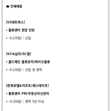
💼 인재채용
[GS네트웍스]
⦁ 물류센터 현장 인턴
⦁
~6.23(일)│신입
[GC녹십자/GC셀]
⦁ 콜드체인 물류관리/바이오물류
⦁
~6.23(일)│신입 및 경력
[한화호텔&리조트/에스테이트]
⦁ 물류센터 PM/부동산자산관리
⦁
~6.30(일)│경력 5년 이상