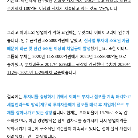
거든요. 야심차게 인수했던
지마켓 역시 적자 규모는 줄고 있으나, 이번 3
분기까지 100억원 이상의 적자가 지속되고 있는 것도 부담
입니다.
그리고 이마트의 영업이익 악화 요인에는 무엇보다 이베이코리아 인수가
큽니다. 인수 금액만 3조5000억원에 달했고,
신사업 투자에 소요된 자금
때문에 최근 몇 년간 6조원 이상의 차입금이 발생
했거든요. 또한 이마트
그룹의 부채는 2020년 11조8000억원에서 2021년 18조8000억원으로
증가했고,
부채비율도 2017년 83%대로 굉장히 건전했던 수치가 2020년
112%, 2021년 152%까지 급증
했습니다.
결국에는
투자비를 충당하기 위해서 이마트 부지나 점포를 계속 매각하고
세일앤리스백 방식(재무적 투자자들에게 점포를 매각 후 재임차)으로 부
채를 갚아나가고 있는 상황
입니다. 현재는 부채비율이 147%로 소폭 감
소하였으나, 이런 경영방식은 점포 임차료를 증가시켜 다시 영업이익을
악화시키기 때문에 구조적인 악순환이 지속되고 있다는 점이 실적 개선이
어려워지고 있는 까닭입니다.