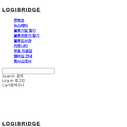
LOGIBRIDGE
콘텐츠
뉴스레터
물류기업 찾기
물류전문가 찾기
물류도서관
커뮤니티
무료 자료집
멤버십 안내
회사소개서
Search
검색
Log In
로그인
Cart
장바구니
LOGIBRIDGE