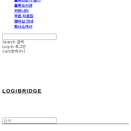
물류전문가 찾기
물류도서관
커뮤니티
무료 자료집
멤버십 안내
회사소개서
Search
검색
Log In
로그인
Cart
장바구니
LOGIBRIDGE