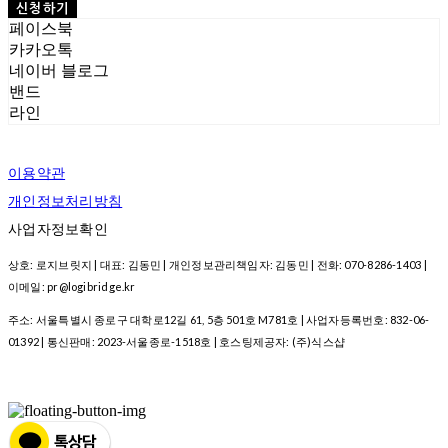
신청하기
페이스북
카카오톡
네이버 블로그
밴드
라인
이용약관
개인정보처리방침
사업자정보확인
상호: 로지브릿지 | 대표: 김동민 | 개인정보관리책임자: 김동민 | 전화: 070-8286-1403 |
이메일: pr@logibridge.kr
주소: 서울특별시 종로구 대학로12길 61, 5층 501호 M781호 | 사업자등록번호:
832-06-
01392
| 통신판매:
2023-서울종로-1518호
| 호스팅제공자: (주)식스샵