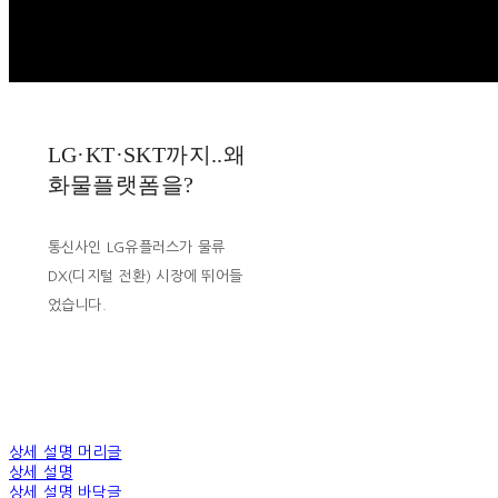
LG·KT·SKT까지..왜
화물플랫폼을?
통신사인 LG유플러스가 물류
DX(디지털 전환) 시장에 뛰어들
었습니다.
상세 설명 머리글
상세 설명
상세 설명 바닥글