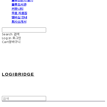
물류전문가 찾기
물류도서관
커뮤니티
무료 자료집
멤버십 안내
회사소개서
Search
검색
Log In
로그인
Cart
장바구니
LOGIBRIDGE