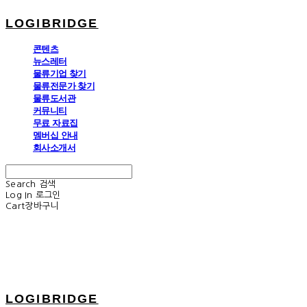
LOGIBRIDGE
콘텐츠
뉴스레터
물류기업 찾기
물류전문가 찾기
물류도서관
커뮤니티
무료 자료집
멤버십 안내
회사소개서
Search
검색
Log In
로그인
Cart
장바구니
LOGIBRIDGE