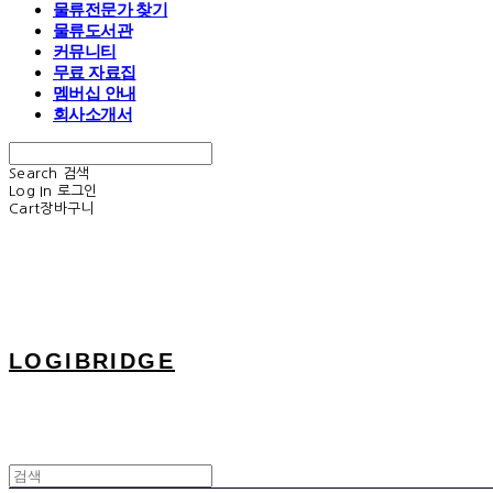
물류전문가 찾기
물류도서관
커뮤니티
무료 자료집
멤버십 안내
회사소개서
Search
검색
Log In
로그인
Cart
장바구니
LOGIBRIDGE