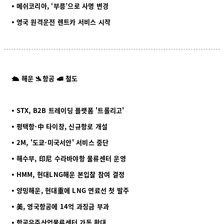
⦁ 메쉬코리아, ‘부릉’으로 사명 변경
⦁ 영국 원격운전 렌트카 서비스 시작
🛳️ 해운 🛬항공 🚅 철도
⦁ STX, B2B 트레이딩 플랫폼 '트롤리고'
⦁ 평택항-中 타이창, 신규항로 개설
⦁ 2M, '도쿄-미국서안' 서비스 중단
⦁ 해수부, 印尼 수라바야항 물류센터 운영
⦁ HMM, 현대LNG해운 본입찰 참여 결정
⦁ 양밍해운, 현대重에 LNG 연료선 첫 발주
⦁ 美, 영국항공에 14억 과징금 부과
⦁ 항공우주산업물류센터 가동 확대