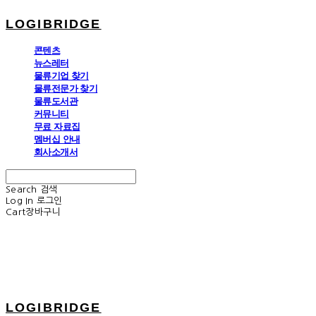
LOGIBRIDGE
콘텐츠
뉴스레터
물류기업 찾기
물류전문가 찾기
물류도서관
커뮤니티
무료 자료집
멤버십 안내
회사소개서
Search
검색
Log In
로그인
Cart
장바구니
LOGIBRIDGE