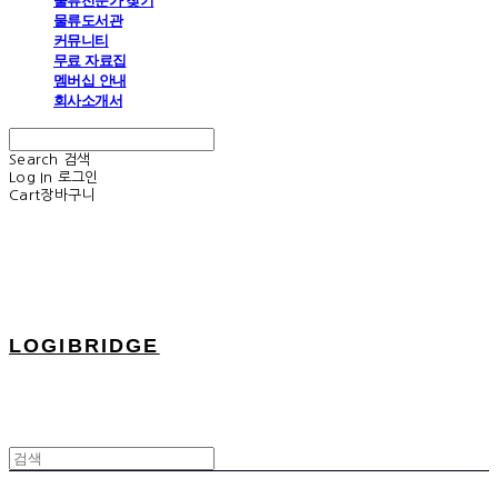
물류전문가 찾기
물류도서관
커뮤니티
무료 자료집
멤버십 안내
회사소개서
Search
검색
Log In
로그인
Cart
장바구니
LOGIBRIDGE