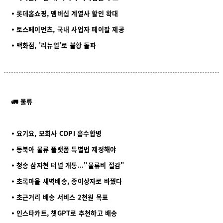
⦁ 롯데홈쇼핑, 멤버십 계열사 할인 확대
⦁ 토스페이먼츠, 국내 사업자 페이팔 제공
⦁ 백화점, '리뉴얼'로 불황 돌파
🚛 물류
⦁ 요기요, 모회사 CDPI 흡수합병
⦁ 동북아 물류 플랫폼 특별법 제정해야
⦁ 청송 삼자현 터널 개통..."물류비 절감"
⦁ 초록마을 새벽배송, 종이상자로 바꿨다
⦁ 초근거리 배송 서비스 2천원 목표
⦁ 인스타카트, 챗GPT로 추천하고 배송