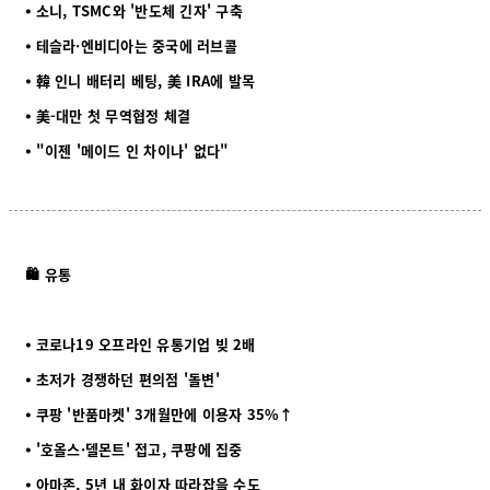
⦁ 소니, TSMC와 '반도체 긴자' 구축
⦁ 테슬라·엔비디아는 중국에 러브콜
⦁ 韓 인니 배터리 베팅, 美 IRA에 발목
⦁ 美-대만 첫 무역협정 체결
⦁ "이젠 '메이드 인 차이나' 없다"
🛍️ 유통
⦁ 코로나19 오프라인 유통기업 빚 2배
⦁ 초저가 경쟁하던 편의점 '돌변'
⦁ 쿠팡 '반품마켓' 3개월만에 이용자 35%↑
⦁ '호올스·델몬트' 접고, 쿠팡에 집중
⦁ 아마존, 5년 내 화이자 따라잡을 수도