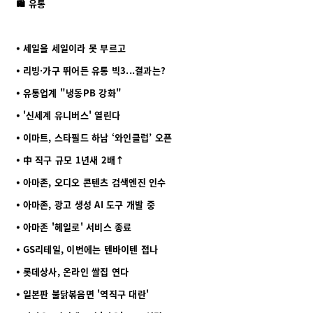
🛍️ 유통
⦁ 세일을 세일이라 못 부르고
⦁ 리빙·가구 뛰어든 유통 빅3...결과는?
⦁ 유통업계 "냉동PB 강화"
⦁ '신세계 유니버스' 열린다
⦁ 이마트, 스타필드 하남 ‘와인클럽’ 오픈
⦁ 中 직구 규모 1년새 2배↑
⦁ 아마존, 오디오 콘텐츠 검색엔진 인수
⦁ 아마존, 광고 생성 AI 도구 개발 중
⦁ 아마존 '헤일로' 서비스 종료
⦁ GS리테일, 이번에는 텐바이텐 접나
⦁ 롯데상사, 온라인 쌀집 연다
⦁ 일본판 불닭볶음면 '역직구 대란'