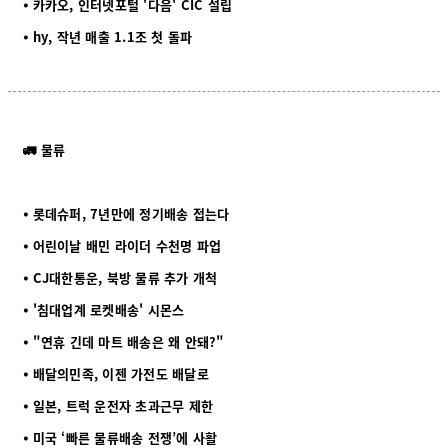
⦁ 카카오, 인터넷포털 '다음' CIC 설립
⦁ hy, 작년 매출 1.1조 첫 돌파
🚛 물류
⦁ 롯데슈퍼, 7년만에 정기배송 접는다
⦁ 어린이날 배민 라이더 수천명 파업
⦁ CJ대한통운, 북방 물류 추가 개척
⦁ '침대업계 로켓배송' 시몬스
⦁ "연휴 긴데 마트 배송은 왜 안돼?"
⦁ 배달의민족, 이젠 가전도 배달로
⦁ 일본, 트럭 운전자 초과근무 제한
⦁ 미국 ‘빠른 물류배송 전쟁’에 사활