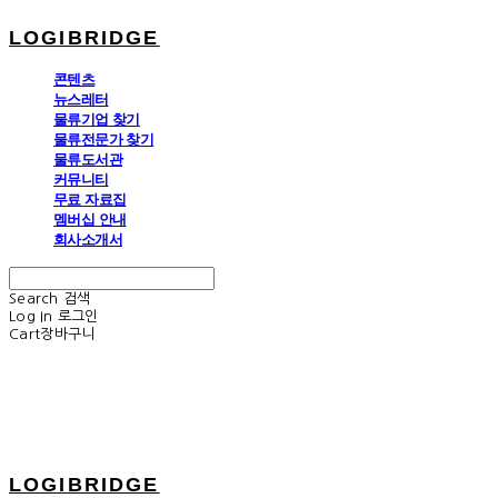
LOGIBRIDGE
콘텐츠
뉴스레터
물류기업 찾기
물류전문가 찾기
물류도서관
커뮤니티
무료 자료집
멤버십 안내
회사소개서
Search
검색
Log In
로그인
Cart
장바구니
LOGIBRIDGE