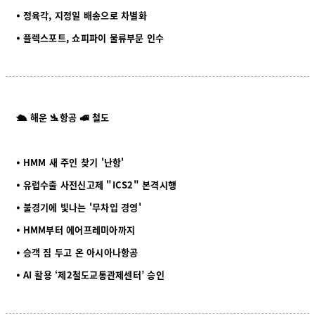
⦁ 정육각, 지정일 배송으로 차별화
⦁ 플렉스포트, 쇼피파이 물류부문 인수
🛳️ 해운 🛬항공 🚅 철도
⦁ HMM 새 주인 찾기 '난항'
⦁ 유럽수출 사전신고제 "ICS2" 본격시행
⦁ 불경기에 빛나는 '무차입 경영'
⦁ HMM부터 에어프레미아까지
⦁ 승객 짐 두고 온 아시아나항공
⦁ AI 활용 ‘제2철도교통관제센터’ 승인