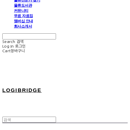
물류전문가 찾기
물류도서관
커뮤니티
무료 자료집
멤버십 안내
회사소개서
Search
검색
Log In
로그인
Cart
장바구니
LOGIBRIDGE