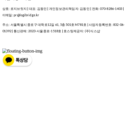
상호: 로지브릿지 | 대표: 김동민 | 개인정보관리책임자: 김동민 | 전화: 070-8286-1403 |
이메일: pr@logibridge.kr
주소: 서울특별시 종로구 대학로12길 61, 5층 501호 M781호 | 사업자등록번호:
832-06-
01392
| 통신판매:
2023-서울종로-1518호
| 호스팅제공자: (주)식스샵