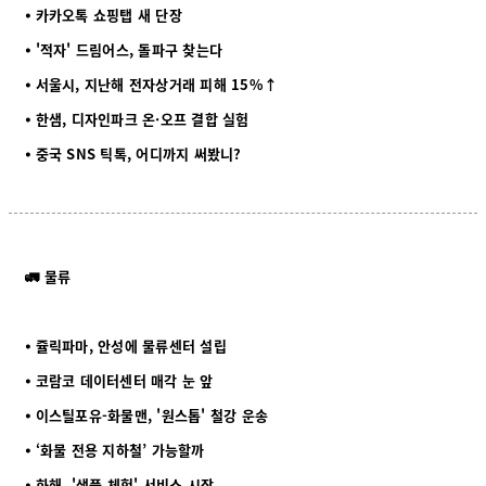
⦁ 카카오톡 쇼핑탭 새 단장
⦁ '적자' 드림어스, 돌파구 찾는다
⦁ 서울시, 지난해 전자상거래 피해 15%↑
⦁ 한샘, 디자인파크 온·오프 결합 실험
⦁ 중국 SNS 틱톡, 어디까지 써봤니?
🚛 물류
⦁ 쥴릭파마, 안성에 물류센터 설립
⦁ 코람코 데이터센터 매각 눈 앞
⦁ 이스틸포유-화물맨, '원스톱' 철강 운송
⦁ ‘화물 전용 지하철’ 가능할까
⦁ 화해, '샘플 체험' 서비스 시작