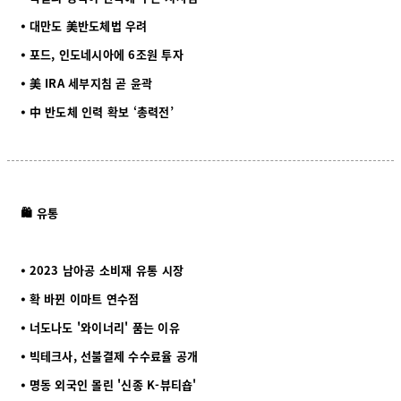
⦁ 대만도 美반도체법 우려
⦁ 포드, 인도네시아에 6조원 투자
⦁ 美 IRA 세부지침 곧 윤곽
⦁
中 반도체 인력 확보 ‘총력전’
🛍️ 유통
⦁ 2023 남아공 소비재 유통 시장
⦁ 확 바뀐 이마트 연수점
⦁ 너도나도 '와이너리' 품는 이유
⦁ 빅테크사, 선불결제 수수료율 공개
⦁ 명동 외국인 몰린 '신종 K-뷰티숍'