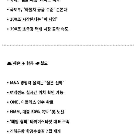
⦁ 국토부, ‘화물차 공급 수준’ 손본다
⦁ 100조 시장된다는 '이 사업'
⦁ 100조 초국경 택배 시장 공략 속도
🛳️ 해운 ✈️ 항공 🚅 철도
⦁ M&A 경쟁력 올리는 ‘젊은 선박’
⦁ 여객선도 실시간 위치 확인 가능
⦁ ONE, 아틀라스 인수 완료
⦁ HMM, 매출 50% 육박 '美 노선'
⦁ ‘배임 혐의’ 타이이스타젯 대표 구속
⦁ 김해공항 항공수출길 7월 재개