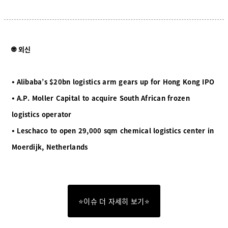
🌐 외신
⦁ Alibaba’s $20bn logistics arm gears up for Hong Kong IPO
⦁ A.P. Moller Capital to acquire South African frozen
logistics operator
⦁ Leschaco to open 29,000 sqm chemical logistics center in
Moerdijk, Netherlands
⭐이슈 더 자세히 보기⭐