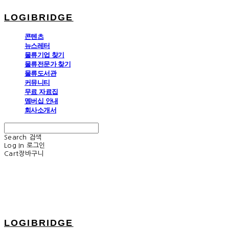
LOGIBRIDGE
콘텐츠
뉴스레터
물류기업 찾기
물류전문가 찾기
물류도서관
커뮤니티
무료 자료집
멤버십 안내
회사소개서
Search
검색
Log In
로그인
Cart
장바구니
LOGIBRIDGE