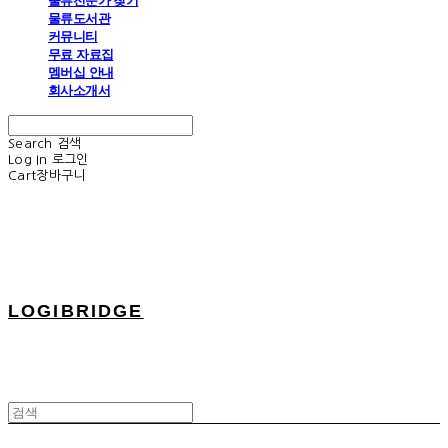
물류전문가 찾기
물류도서관
커뮤니티
무료 자료집
멤버십 안내
회사소개서
Search
검색
Log In
로그인
Cart
장바구니
LOGIBRIDGE