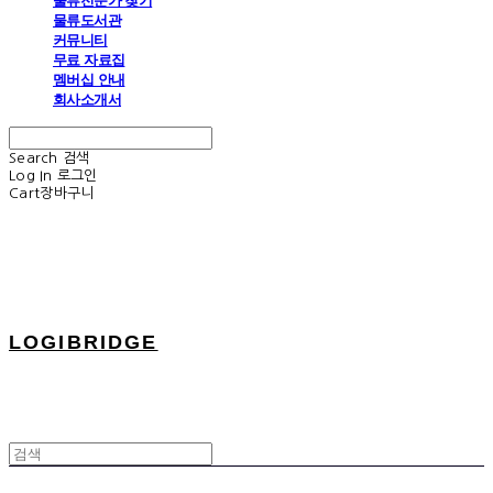
물류전문가 찾기
물류도서관
커뮤니티
무료 자료집
멤버십 안내
회사소개서
Search
검색
Log In
로그인
Cart
장바구니
LOGIBRIDGE