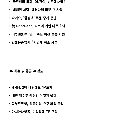
⦁ '물류센터 특화' DL건설, 비주택사업↑
⦁ '비대면 세탁' 패러다임 바꾼 그 사람
⦁ 요기요, ‘월정액’ 주문 중개 중단
⦁ 美 DoorDash, 파트너 기업 대폭 확대
⦁ 비투엘물류, 인니 수도 이전 물류 지원
⦁ 화물운송업계 "지입제 해소 자정"
🛳️ 해운 ✈️ 항공 🚅 철도
⦁ HMM, 2배 배당에도 '온도차'
⦁ 내년 해수부 예산안 어떻게 될까
⦁ 함부르크항, 임금인상 요구 파업 돌입
⦁ 아시아나항공, 기업결합 TF 구성