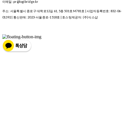
이메일: pr@logibridge.kr
주소: 서울특별시 종로구 대학로12길 61, 5층 501호 M781호 | 사업자등록번호:
832-06-
01392
| 통신판매:
2023-서울종로-1518호
| 호스팅제공자: (주)식스샵