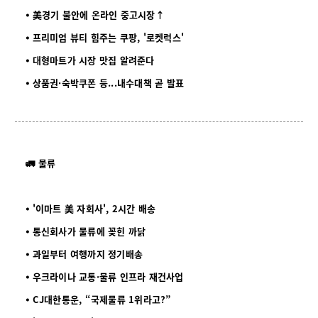
⦁ 美경기 불안에 온라인 중고시장↑
⦁ 프리미엄 뷰티 힘주는 쿠팡, '로켓럭스'
⦁ 대형마트가 시장 맛집 알려준다
⦁ 상품권·숙박쿠폰 등...내수대책 곧 발표
🚛 물류
⦁ '이마트 美 자회사', 2시간 배송
⦁ 통신회사가 물류에 꽂힌 까닭
⦁ 과일부터 여행까지 정기배송
⦁ 우크라이나 교통·물류 인프라 재건사업
⦁ CJ대한통운, “국제물류 1위라고?”