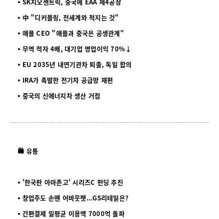
⦁ SK지오센트릭, 중국에 EAA 제4공장
⦁ 中 "디커플링, 전세계와 척지는 것"
⦁ 애플 CEO "애플과 중국은 공생관계"
⦁ 무역 적자 4배, 대기업 영업이익 70%↓
⦁ EU 2035년 내연기관차 퇴출, 독일 합의
⦁ IRA가 촉발한 전기차 공급망 재편
⦁ 중국의 신에너지차 생산 거점
🛍️ 유통
⦁ '한국판 아마존고' 시리즈C 펀딩 추진
⦁ 창업주도 손뗀 어바웃펫...GS리테일은?
⦁ 간편결제 일평균 이용액 7000억 돌파