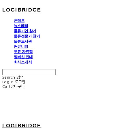
LOGIBRIDGE
콘텐츠
뉴스레터
물류기업 찾기
물류전문가 찾기
물류도서관
커뮤니티
무료 자료집
멤버십 안내
회사소개서
Search
검색
Log In
로그인
Cart
장바구니
LOGIBRIDGE