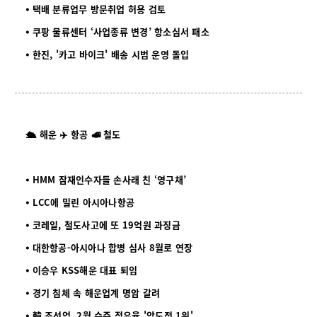
⦁ 택배 분류업무 방문취업 허용 검토
⦁ 쿠팡 물류센터 ‘사업종류 변경’ 항소심서 패소
⦁ 한진, '카고 바이크' 배송 시범 운영 돌입
🛳️ 해운 ✈️ 항공 🚅 철도
⦁ HMM 잠재인수자들 손사래 친 ‘영구채’
⦁ LCC에 밀린 아시아나항공
⦁ 코레일, 철도사고에 또 19억원 과징금
⦁ 대한항공-아시아나 합병 심사 8월로 연장
⦁ 이승우 KSS해운 대표 퇴임
⦁ 경기 침체 속 해운업계 명암 갈려
⦁ 韓 조선업, 2월 수주 점유율 '압도적 1위'