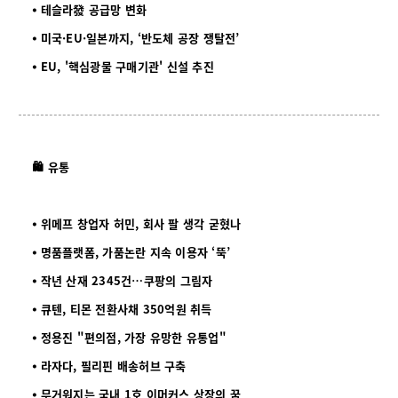
⦁ 테슬라發 공급망 변화
⦁ 미국·EU·일본까지, ‘반도체 공장 쟁탈전’
⦁ EU, '핵심광물 구매기관' 신설 추진
🛍️ 유통
⦁ 위메프 창업자 허민, 회사 팔 생각 굳혔나
⦁ 명품플랫폼, 가품논란 지속 이용자 ‘뚝’
⦁ 작년 산재 2345건…쿠팡의 그림자
⦁ 큐텐, 티몬 전환사채 350억원 취득
⦁ 정용진 "편의점, 가장 유망한 유통업"
⦁ 라자다, 필리핀 배송허브 구축
⦁ 무거워지는 국내 1호 이머커스 상장의 꿈