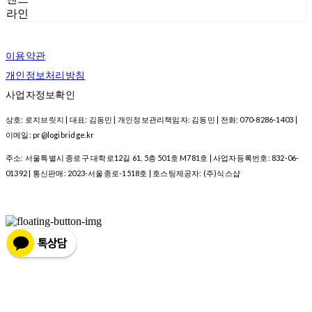
라인
이용약관
개인정보처리방침
사업자정보확인
상호: 로지브릿지 | 대표: 김동민 | 개인정보관리책임자: 김동민 | 전화: 070-8286-1403 |
이메일: pr@logibridge.kr
주소: 서울특별시 종로구 대학로12길 61, 5층 501호 M781호 | 사업자등록번호:
832-06-
01392
| 통신판매:
2023-서울종로-1518호
| 호스팅제공자: (주)식스샵