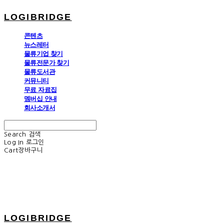
LOGIBRIDGE
콘텐츠
뉴스레터
물류기업 찾기
물류전문가 찾기
물류도서관
커뮤니티
무료 자료집
멤버십 안내
회사소개서
Search
검색
Log In
로그인
Cart
장바구니
LOGIBRIDGE