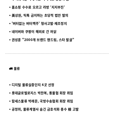
⦁ 홈쇼핑 수수료 오르고 라방 ‘지지부진’
⦁ 美상원, 틱톡 금지하는 초당적 법안 발의
⦁ '버터없는 버터맥주' 형사고발·제조정지
⦁ 네이버와 쿠팡이 해외로 간 까닭
⦁ 권성훈 "2000개 브랜드 핸드링, 스타 발굴"
🚛 물류
⦁ 디지털 물류실증단지 4곳 선정
⦁ 롯데글로벌로지스 박찬복, 통물협 회장 취임
⦁ 람세스물류 박래문, 국방수송협회 회장 취임
⦁ 공정위, 물류계열사 숨긴 금호석화 총수 檢 고발