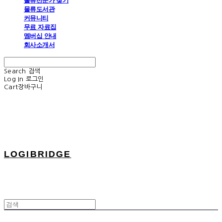
물류전문가 찾기
물류도서관
커뮤니티
무료 자료집
멤버십 안내
회사소개서
Search
검색
Log In
로그인
Cart
장바구니
LOGIBRIDGE