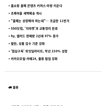
⦁
홈쇼핑 올해 콘텐츠 커머스·라방 키운다
⦁
초록마을 새벽배송 개시
⦁
"올해는 상장해야 하는데"… 조급한 11번가
⦁
SSG닷컴, '지마켓'과 교통정리 완료
⦁
hy, 샐러드 판매량 2년새 97% 증가
⦁
발란, 상품 검수 기준 강화
⦁
'점심구독' 위잇딜라이트, 작년 230% 성장
⦁
카카오모빌-카페24, 물류 협업 강화
🚛 물류