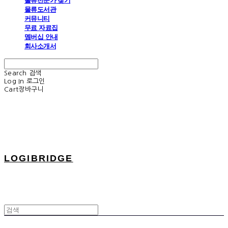
물류전문가 찾기
물류도서관
커뮤니티
무료 자료집
멤버십 안내
회사소개서
Search
검색
Log In
로그인
Cart
장바구니
LOGIBRIDGE