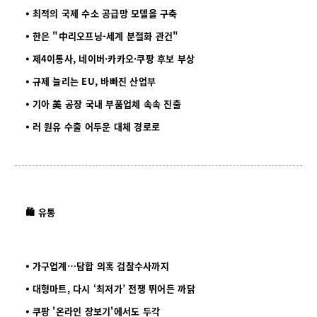
⦁ 최적의 국제 수소 공급망 모델을 구축
⦁
한은 "中리오프닝-세계 분절화 관건"
⦁
제4이통사, 네이버·카카오·쿠팡 후보 부상
⦁
규제 늘리는 EU, 바빠진 산업부
⦁
기아 美 공장 국내 부품업체 속속 진출
⦁
러 원유 수출 어두운 대체 경로로
🛍️ 유통
⦁ 가구업계…담합 의혹 검찰수사까지
⦁
대형마트, 다시 ‘최저가’ 전쟁 뛰어든 까닭
⦁
쿠팡 '온라인 장보기'에서도 두각