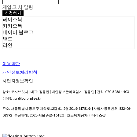
재입고 시 알림
신청하기
페이스북
카카오톡
네이버 블로그
밴드
라인
이용약관
개인정보처리방침
사업자정보확인
상호: 로지브릿지 | 대표: 김동민 | 개인정보관리책임자: 김동민 | 전화: 070-8286-1403 |
이메일: pr@logibridge.kr
주소: 서울특별시 종로구 대학로12길 61, 5층 501호 M781호 | 사업자등록번호:
832-06-
01392
| 통신판매:
2023-서울종로-1518호
| 호스팅제공자: (주)식스샵