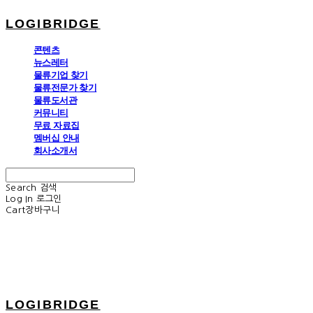
LOGIBRIDGE
콘텐츠
뉴스레터
물류기업 찾기
물류전문가 찾기
물류도서관
커뮤니티
무료 자료집
멤버십 안내
회사소개서
Search
검색
Log In
로그인
Cart
장바구니
LOGIBRIDGE