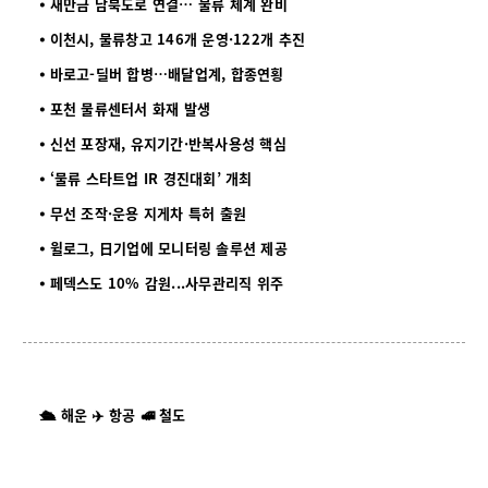
⦁ 새만금 남북도로 연결… 물류 체계 완비
⦁
이천시, 물류창고 146개 운영·122개 추진
⦁
바로고-딜버 합병…배달업계, 합종연횡
⦁
포천 물류센터서 화재 발생
⦁
신선 포장재, 유지기간·반복사용성 핵심
⦁
‘물류 스타트업 IR 경진대회’ 개최
⦁
무선 조작·운용 지게차 특허 출원
⦁
윌로그, 日기업에 모니터링 솔루션 제공
⦁
페덱스도 10% 감원...사무관리직 위주
🛳️ 해운 ✈️ 항공 🚅 철도