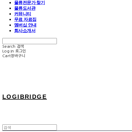
물류전문가 찾기
물류도서관
커뮤니티
무료 자료집
멤버십 안내
회사소개서
Search
검색
Log In
로그인
Cart
장바구니
LOGIBRIDGE