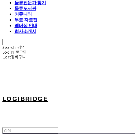
물류전문가 찾기
물류도서관
커뮤니티
무료 자료집
멤버십 안내
회사소개서
Search
검색
Log In
로그인
Cart
장바구니
LOGIBRIDGE