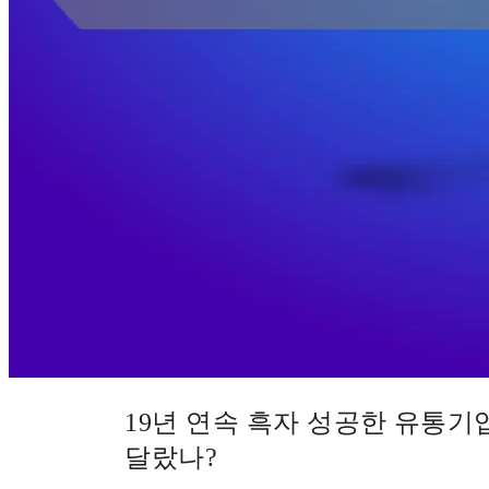
19년 연속 흑자 성공한 유통
달랐나?