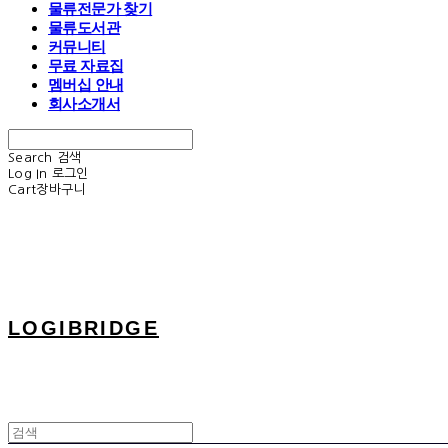
물류전문가 찾기
물류도서관
커뮤니티
무료 자료집
멤버십 안내
회사소개서
Search
검색
Log In
로그인
Cart
장바구니
LOGIBRIDGE