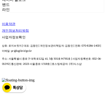
밴드
라인
이용약관
개인정보처리방침
사업자정보확인
상호: 로지브릿지 | 대표: 김동민 | 개인정보관리책임자: 김동민 | 전화: 070-8286-1403 |
이메일: pr@logibridge.kr
주소: 서울특별시 종로구 대학로12길 61, 5층 501호 M781호 | 사업자등록번호:
832-06-
01392
| 통신판매:
2023-서울종로-1518호
| 호스팅제공자: (주)식스샵