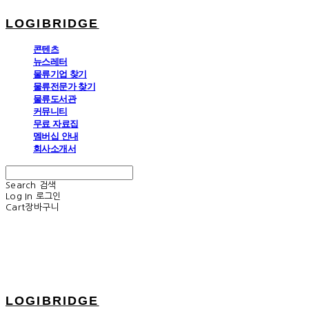
LOGIBRIDGE
콘텐츠
뉴스레터
물류기업 찾기
물류전문가 찾기
물류도서관
커뮤니티
무료 자료집
멤버십 안내
회사소개서
Search
검색
Log In
로그인
Cart
장바구니
LOGIBRIDGE