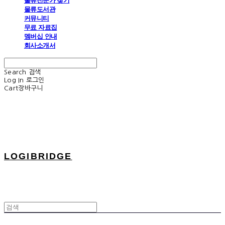
물류전문가 찾기
물류도서관
커뮤니티
무료 자료집
멤버십 안내
회사소개서
Search
검색
Log In
로그인
Cart
장바구니
LOGIBRIDGE