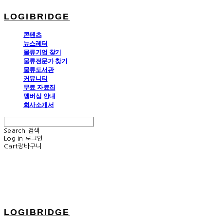
LOGIBRIDGE
콘텐츠
뉴스레터
물류기업 찾기
물류전문가 찾기
물류도서관
커뮤니티
무료 자료집
멤버십 안내
회사소개서
Search
검색
Log In
로그인
Cart
장바구니
LOGIBRIDGE