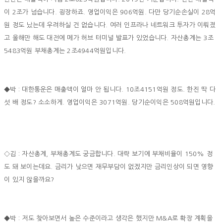
이 2조가 넘습니다. 굉장하죠. 영업이익은 906억원. 다만 당기순손실이 28억
원 정도 났는데 우려하실 건 없습니다. 여러 인프라나 네트워크 투자가 이뤄졌
고 올해만 해도 대전에 메가 허브 터미널 발표가 있었습니다. 자산총계는 3조
5483억원 부채총계는 2조4944억원입니다.
◆박 : 대한통운은 매출액이 얼마 안 됩니다. 10조4151억원 정도. 한진 딱 다
섯 배 정도? 소소하게. 영업이익은 3071억원. 당기순이익은 508억원입니다.
◇김 : 자산총계, 부채총계도 궁금합니다. 대략 보기에 부채비율이 150% 정
도 돼 보이는데요. 금리가 낮으면 재무부담이 없겠지만 금리인상이 되면 영향
이 있지 않을까요?
◆박 : 저도 찾아보면서 높은 수준이라고 생각은 했지만 M&A로 확장 계획을