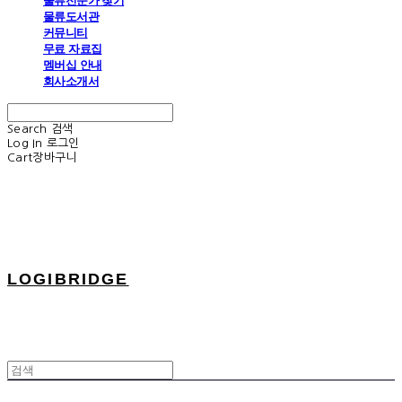
물류전문가 찾기
물류도서관
커뮤니티
무료 자료집
멤버십 안내
회사소개서
Search
검색
Log In
로그인
Cart
장바구니
LOGIBRIDGE