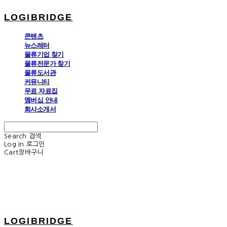
LOGIBRIDGE
콘텐츠
뉴스레터
물류기업 찾기
물류전문가 찾기
물류도서관
커뮤니티
무료 자료집
멤버십 안내
회사소개서
Search
검색
Log In
로그인
Cart
장바구니
LOGIBRIDGE