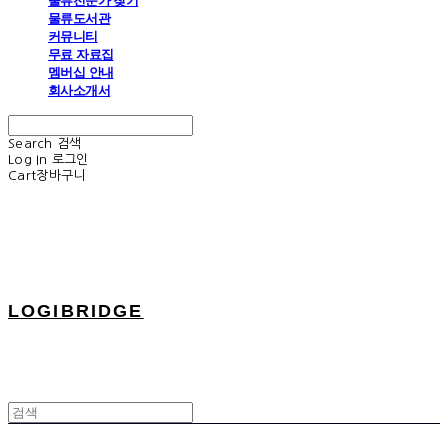
물류전문가 찾기
물류도서관
커뮤니티
무료 자료집
멤버십 안내
회사소개서
Search
검색
Log In
로그인
Cart
장바구니
LOGIBRIDGE