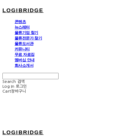
LOGIBRIDGE
콘텐츠
뉴스레터
물류기업 찾기
물류전문가 찾기
물류도서관
커뮤니티
무료 자료집
멤버십 안내
회사소개서
Search
검색
Log In
로그인
Cart
장바구니
LOGIBRIDGE