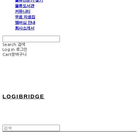
물류전문가 찾기
물류도서관
커뮤니티
무료 자료집
멤버십 안내
회사소개서
Search
검색
Log In
로그인
Cart
장바구니
LOGIBRIDGE