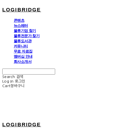
LOGIBRIDGE
콘텐츠
뉴스레터
물류기업 찾기
물류전문가 찾기
물류도서관
커뮤니티
무료 자료집
멤버십 안내
회사소개서
Search
검색
Log In
로그인
Cart
장바구니
LOGIBRIDGE