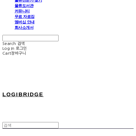
물류전문가 찾기
물류도서관
커뮤니티
무료 자료집
멤버십 안내
회사소개서
Search
검색
Log In
로그인
Cart
장바구니
LOGIBRIDGE