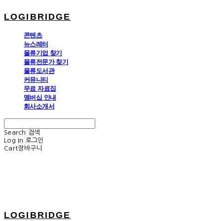
LOGIBRIDGE
콘텐츠
뉴스레터
물류기업 찾기
물류전문가 찾기
물류도서관
커뮤니티
무료 자료집
멤버십 안내
회사소개서
Search
검색
Log In
로그인
Cart
장바구니
LOGIBRIDGE