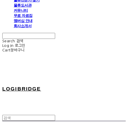
물류전문가 찾기
물류도서관
커뮤니티
무료 자료집
멤버십 안내
회사소개서
Search
검색
Log In
로그인
Cart
장바구니
LOGIBRIDGE