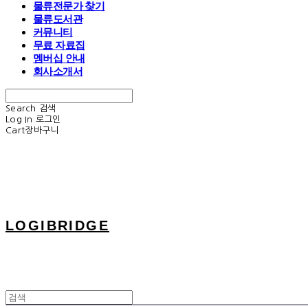
물류전문가 찾기
물류도서관
커뮤니티
무료 자료집
멤버십 안내
회사소개서
Search
검색
Log In
로그인
Cart
장바구니
LOGIBRIDGE