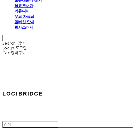
물류전문가 찾기
물류도서관
커뮤니티
무료 자료집
멤버십 안내
회사소개서
Search
검색
Log In
로그인
Cart
장바구니
LOGIBRIDGE