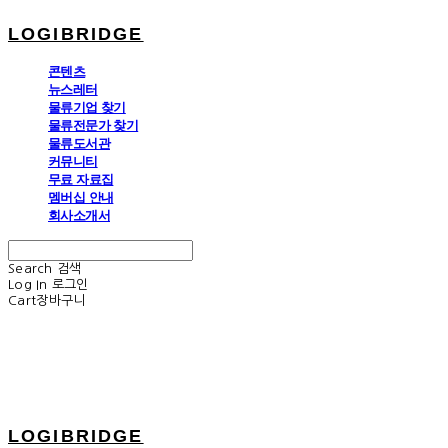
LOGIBRIDGE
콘텐츠
뉴스레터
물류기업 찾기
물류전문가 찾기
물류도서관
커뮤니티
무료 자료집
멤버십 안내
회사소개서
Search
검색
Log In
로그인
Cart
장바구니
LOGIBRIDGE