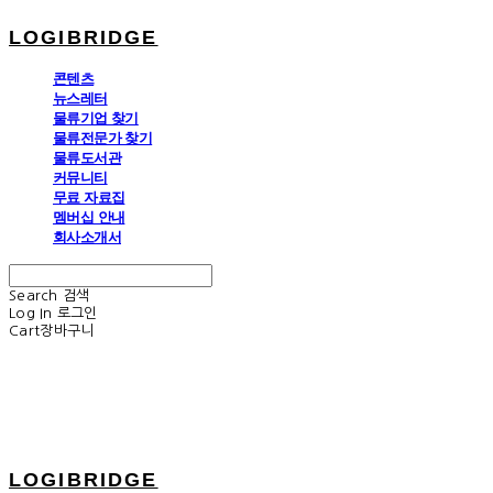
LOGIBRIDGE
콘텐츠
뉴스레터
물류기업 찾기
물류전문가 찾기
물류도서관
커뮤니티
무료 자료집
멤버십 안내
회사소개서
Search
검색
Log In
로그인
Cart
장바구니
LOGIBRIDGE