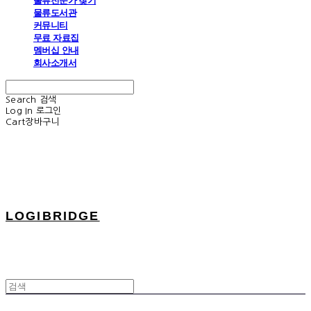
물류전문가 찾기
물류도서관
커뮤니티
무료 자료집
멤버십 안내
회사소개서
Search
검색
Log In
로그인
Cart
장바구니
LOGIBRIDGE