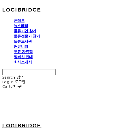
LOGIBRIDGE
콘텐츠
뉴스레터
물류기업 찾기
물류전문가 찾기
물류도서관
커뮤니티
무료 자료집
멤버십 안내
회사소개서
Search
검색
Log In
로그인
Cart
장바구니
LOGIBRIDGE