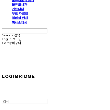
물류전문가 찾기
물류도서관
커뮤니티
무료 자료집
멤버십 안내
회사소개서
Search
검색
Log In
로그인
Cart
장바구니
LOGIBRIDGE