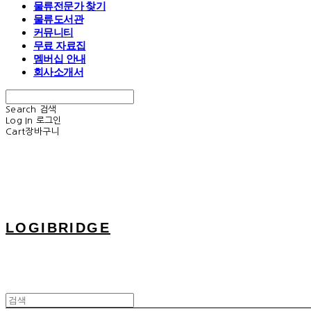
물류전문가 찾기
물류도서관
커뮤니티
무료 자료집
멤버십 안내
회사소개서
Search
검색
Log In
로그인
Cart
장바구니
LOGIBRIDGE