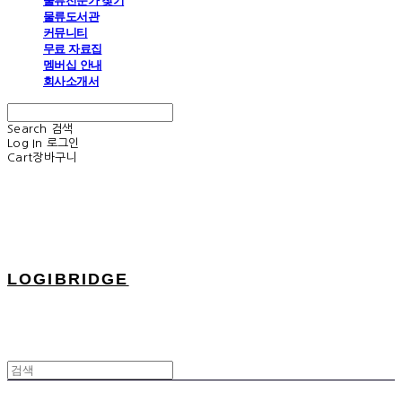
물류전문가 찾기
물류도서관
커뮤니티
무료 자료집
멤버십 안내
회사소개서
Search
검색
Log In
로그인
Cart
장바구니
LOGIBRIDGE