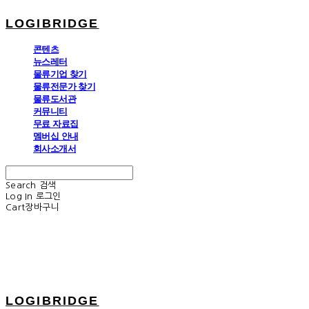
LOGIBRIDGE
콘텐츠
뉴스레터
물류기업 찾기
물류전문가 찾기
물류도서관
커뮤니티
무료 자료집
멤버십 안내
회사소개서
Search
검색
Log In
로그인
Cart
장바구니
LOGIBRIDGE