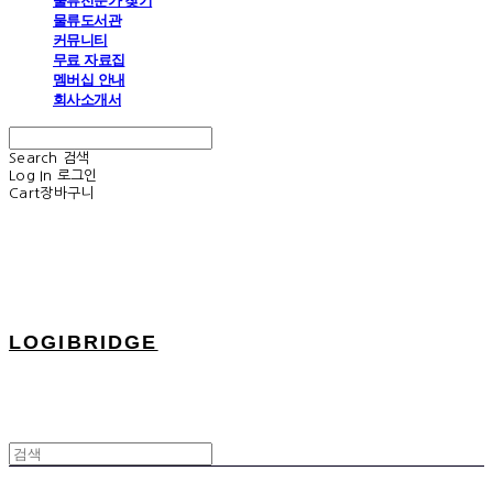
물류전문가 찾기
물류도서관
커뮤니티
무료 자료집
멤버십 안내
회사소개서
Search
검색
Log In
로그인
Cart
장바구니
LOGIBRIDGE