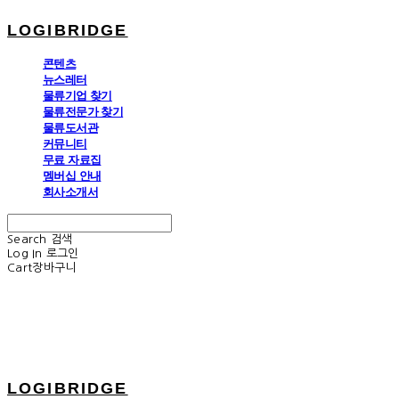
LOGIBRIDGE
콘텐츠
뉴스레터
물류기업 찾기
물류전문가 찾기
물류도서관
커뮤니티
무료 자료집
멤버십 안내
회사소개서
Search
검색
Log In
로그인
Cart
장바구니
LOGIBRIDGE