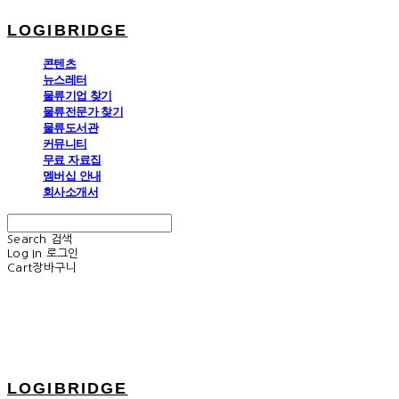
LOGIBRIDGE
콘텐츠
뉴스레터
물류기업 찾기
물류전문가 찾기
물류도서관
커뮤니티
무료 자료집
멤버십 안내
회사소개서
Search
검색
Log In
로그인
Cart
장바구니
LOGIBRIDGE