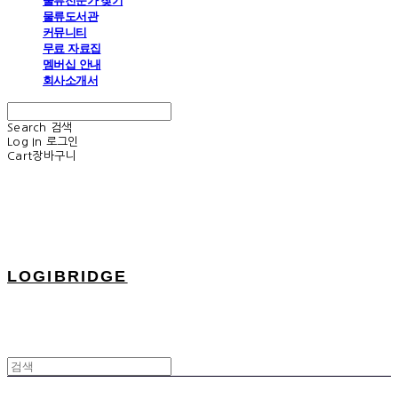
물류전문가 찾기
물류도서관
커뮤니티
무료 자료집
멤버십 안내
회사소개서
Search
검색
Log In
로그인
Cart
장바구니
LOGIBRIDGE