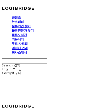
LOGIBRIDGE
콘텐츠
뉴스레터
물류기업 찾기
물류전문가 찾기
물류도서관
커뮤니티
무료 자료집
멤버십 안내
회사소개서
Search
검색
Log In
로그인
Cart
장바구니
LOGIBRIDGE