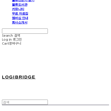
물류전문가 찾기
물류도서관
커뮤니티
무료 자료집
멤버십 안내
회사소개서
Search
검색
Log In
로그인
Cart
장바구니
LOGIBRIDGE