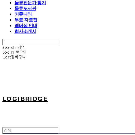
물류전문가 찾기
물류도서관
커뮤니티
무료 자료집
멤버십 안내
회사소개서
Search
검색
Log In
로그인
Cart
장바구니
LOGIBRIDGE