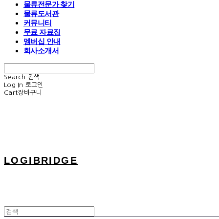
물류전문가 찾기
물류도서관
커뮤니티
무료 자료집
멤버십 안내
회사소개서
Search
검색
Log In
로그인
Cart
장바구니
LOGIBRIDGE